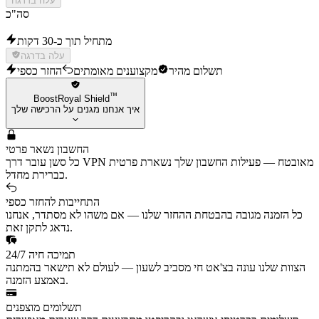
עלה בדרגה
סה"כ
מתחיל תוך כ-30 דקות
עלה בדרגה
תשלום מהיר
מקצוענים מאומתים
החזר כספי
™
BoostRoyal Shield
איך אנחנו מגנים על הרכישה שלך
החשבון נשאר פרטי
כל סשן עובר דרך VPN מאובטח — פעילות החשבון שלך נשארת פרטית
כברירת מחדל.
התחייבות להחזר כספי
כל הזמנה מגובה בהבטחת ההחזר שלנו — אם משהו לא מסתדר, אנחנו
נדאג לתקן זאת.
תמיכה חיה 24/7
הצוות שלנו עונה בצ'אט חי מסביב לשעון — לעולם לא תישאר בהמתנה
באמצע הזמנה.
תשלומים מוצפנים