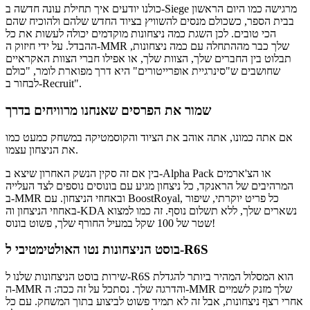
כולנו יודעים איך תחילת עונה חדשה ב-Siege מרגישה כמו היום הראשון
בבית הספר, כשכולם מנסים להשוויץ בציוד החדש שלהם ולהוכיח שהם
הכי טובים. לכן השגת כמה ניצחונות מוקדמים יכולה לעשות את כל
ההבדל. על ידי חיזוק ה-MMR שלך כבר מההתחלה עם כמה ניצחונות,
תבלוט בין החברים שלך, הצוות שלך, או אפילו חברי הצוות האקראיים
שחושבים ש"סינרגיית אופרייטורים" היא דרך מפוארת לומר, "כולם
לבחור ב-Recruit".
שמור את הפרסים שאנחנו מרוויחים בדרך
אם אתה כמונו, אתה אוהב את הציוד והקוסמטיקה במשחק כמעט כמו
את הניצחון עצמו.
בין אם זה סקין הנשק האחרון שיצא ב-Alpha Pack או הצ'ארמים
המרהיבים של הראנקד, כל ניצחון מגיע עם בונוסים נוספים לצד העלייה
ב-MMR ובאחוזי הניצחון. עם BoostRoyal, כל פריט יוקרתי, שיפור
באחוזי הניצחון וה-KDA נשארים שלך, ללא תשלום נוסף. זה כמו למצוא
שטר של 100 שקל במעיל החורף שלך, פשוט בונוס!
בוסט הניצחונות נטו האולטימטיבי ל-R6S
שירות בוסט הניצחונות שלנו ל-R6S הוא המסלול המהיר ביותר להגדלת
ה-MMR והדרגה שלך. נסתכל על זה ככה: ה-MMR שלך מזנק לשמיים
אחרי רצף ניצחונות, אבל זה לא תמיד פשוט לביצוע בתוך המשחק. עם כל