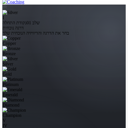
I
שלב 01
נקודת התחלה
דרגה נוכחית
בחר את הדרגה והדיוויזיה הנוכחית שלך
Copper
Bronze
Silver
Gold
Platinum
Emerald
Diamond
Champion
V
IV