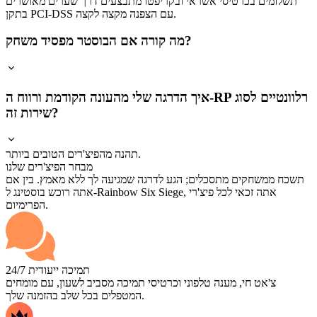
תשלומים בכרטיסי אשראי ובקריפטו מתבצעים דרך שערים מאושרים
בתקן PCI-DSS עם הצפנה מקצה לקצה.
מה קורה אם הבוסטר מפסיד משחק?
איך הדרגה שלי מהעונה הקודמת ורווח ה-RP רלוונטיים לסוג
שירות זה?
תהנה מהפיצ'רים הטובים ביותר.
מבחר הפיצ'רים שלנו
תשכח ממשחקים מתסכלים; הגע לדרגה שמגיעה לך ללא מאמץ. בין אם
אתה רוכש בוסטינג ל-Rainbow Six Siege, אתה זכאי לכל פיצ'רי
הפרימיום.
תמיכה ייעודית 24/7
צ'אט חי, מענה טלפוני וכרטיסי תמיכה מסביב לשעון, עם מומחים
המטפלים בכל שלב בהזמנה שלך.