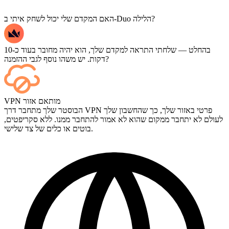
האם המקדם שלי יכול לשחק איתי ב-Duo הלילה?
בהחלט — שלחתי התראה למקדם שלך, הוא יהיה מחובר בעוד כ-10
דקות. יש משהו נוסף לגבי ההזמנה?
כן — כל משחק מופיע בלוח הבקרה שלך ברגע שהוא מסתיים, ואם
VPN מותאם אזור
תרצה לצפות במשחקים עצמם, הוסף "סטרימינג" (Streaming) בקופה.
הבוסטר שלך מתחבר דרך VPN פרטי באזור שלך, כך שהחשבון שלך
לעולם לא יתחבר ממקום שהוא לא אמור להתחבר ממנו. ללא סקריפטים,
בוטים או כלים של צד שלישי.