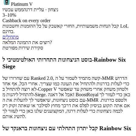
Platinum V
ניצחון · עליית דרגה
ממש עכשיו
3–10%
Cashback on every order
קבל הנחות משמעותיות, החזרי קאשבק על כל ההזמנות וחשבונות LoL
בחינם.
מתחילים
רוצים את התמונה המלאה?
סקירת שירות מפורטת
בוסט הניצחונות התחרותי האולטימטיבי ל-Rainbow Six
Siege
עם שחרורו של Ranked 2.0, קשה מתמיד לשמור על ה-MMR הדרוש
כדי לעלות בדרגות ולהתחיל את העונה כמו שצריך. אחרי הכל, אף אחד
לא רוצה להתחיל ב-Copper V ולטחון משחק אחרי משחק עד שאפשר
להתחיל ליהנות מ-Siege. אבל אל דאגה! BoostRoyal כאן כדי לעזור לך
עם בוסט ניצחונות, שיאפשר לך להעלות את ה-MMR ולטפס בדרגות.
אם אתה תקוע בניסיון לפלס את דרכך מחוץ לסילבר או שאתה זקוק רק
לכמה ניצחונות כדי לעלות דרגה, המקצוענים שלנו כאן כדי לעזור לך
להשיג אותם.
קבל יתרון התחלתי עם ניצחונות בראנקד של Rainbow Six