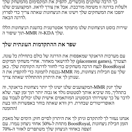
כך הרבה שחקנים מוכשרים, להפיק את המקסימום מהמשחק שלך
ולעלות בדרגה זו משימה מורכבת. אבל אין צורך לדאוג. המקצוענים שלנו
יהפכו את המשחקים שלך וישיגו את הניצחונות שאתה צריך כדי לפרוץ
לדרגה הבאה.
שירות בוסט הניצחונות שלנו מתמקד אסטרטגית בהשגת הניצחונות הללו
תוך שיפור ה-MMR וה-KDA שלך.
שפר את ההתקדמות העונתית שלך
עם מערכות הראנקד שמאפסות את הדרגה של כולם בתחילת כל עונה,
קל להישאר מאחור. אחרי משחקי המיקום (placement games), תצטרך
לנצח הרבה משחקים כדי לחזור לדרגה הקודמת שלך. כאן BoostRoyal
נכנסת לתמונה כדי להקפיץ את ה-MMR שלך עם חבילות ניצחונות, מה
שנותן לך את היתרון ההתחלתי שאתה צריך.
המקצוענים שלנו ישיגו לך יותר ניצחונות בראנקד, וה-MMR שלך יזנק
בתהליך, מה שיביא אותך לסטטוס גולד או גבוה יותר תוך זמן קצר. שלא
לדבר על כך ששירותי הבוסטינג המותאמים אישית שלנו יכולים לעבוד עם
האופרייטורים שבחרת. רק וודא שאתה בוחר באפשרות הזו בעת
ההזמנה!
אנחנו נעזור לך להתקדם וניתן לך את היתרון לסיים חזק; הימים של מאבק
מתחת ל-50% אחוזי ניצחון נגמרו. עם BoostRoyal, הזמן חבילת ניצחונות
וצפה באחוזי הניצחון שלך משתפרים לאזור ה-70%!