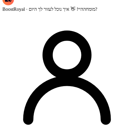
היי! 👋 איך נוכל לעזור לך היום?
BoostRoyal · מומחה