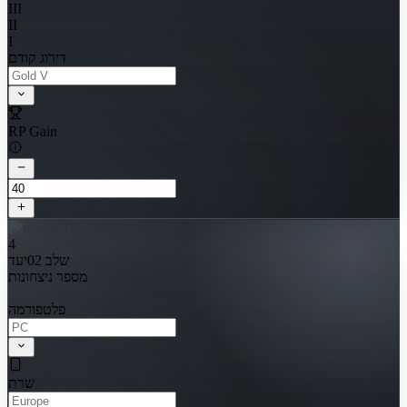
III
II
I
דירוג קודם
RP Gain
4
שלב 02
יעד
מספר ניצחונות
פלטפורמה
שרת