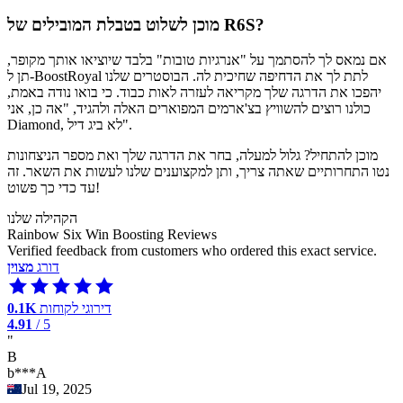
מוכן לשלוט בטבלת המובילים של R6S?
אם נמאס לך להסתמך על "אנרגיות טובות" בלבד שיוציאו אותך מקופר,
תן ל-BoostRoyal לתת לך את הדחיפה שחיכית לה. הבוסטרים שלנו
יהפכו את הדרגה שלך מקריאה לעזרה לאות כבוד. כי בואו נודה באמת,
כולנו רוצים להשוויץ בצ'ארמים המפוארים האלה ולהגיד, "אה כן, אני
Diamond, לא ביג דיל".
מוכן להתחיל? גלול למעלה, בחר את הדרגה שלך ואת מספר הניצחונות
נטו התחרותיים שאתה צריך, ותן למקצוענים שלנו לעשות את השאר. זה
עד כדי כך פשוט!
הקהילה שלנו
Rainbow Six Win Boosting Reviews
Verified feedback from customers who ordered this exact service.
דורג
מצוין
דירוגי לקוחות
0.1K
4.91
/ 5
"
B
b***A
Jul 19, 2025