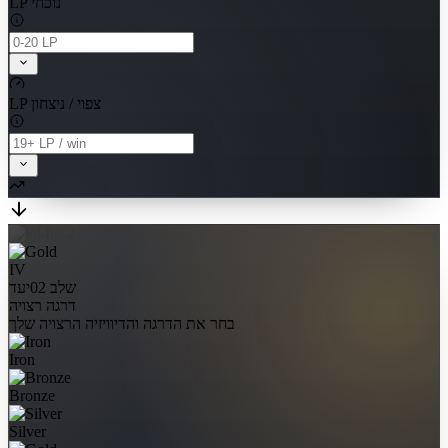
LP נוכחי
LP צפוי / ניצחון
IV
שלב 02
יעד
דרגה רצויה
בחר את הדרגה והדיוויזיה הרצויה שלך
Iron
Bronze
Silver