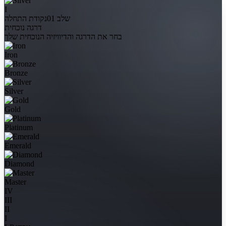
I
שלב 01
נקודת התחלה
דרגה נוכחית
בחר את הדרגה והדיוויזיה הנוכחית שלך
Iron
Bronze
Silver
Gold
Platinum
Emerald
Diamond
Master
IV
III
II
I