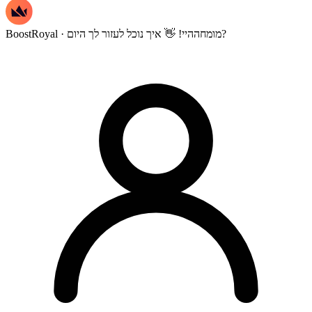
היי! 👋 איך נוכל לעזור לך היום?
BoostRoyal · מומחה