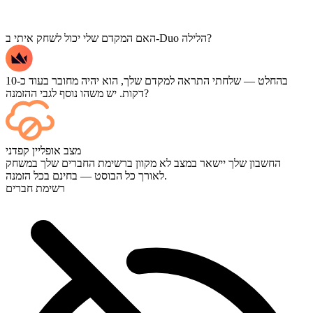
האם המקדם שלי יכול לשחק איתי ב-Duo הלילה?
בהחלט — שלחתי התראה למקדם שלך, הוא יהיה מחובר בעוד כ-10
דקות. יש משהו נוסף לגבי ההזמנה?
כן — כל משחק מופיע בלוח הבקרה שלך ברגע שהוא מסתיים, ואם
מצב אופליין קפדני
תרצה לצפות במשחקים עצמם, הוסף "סטרימינג" (Streaming) בקופה.
החשבון שלך יישאר במצב לא מקוון ברשימת החברים שלך במשחק
לאורך כל הבוסט — בחינם בכל הזמנה.
רשימת חברים