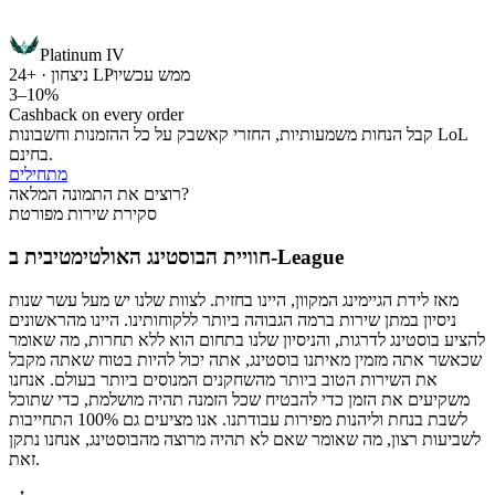
Platinum IV
ממש עכשיו
ניצחון · +24 LP
3–10%
Cashback on every order
קבל הנחות משמעותיות, החזרי קאשבק על כל ההזמנות וחשבונות LoL
בחינם.
מתחילים
רוצים את התמונה המלאה?
סקירת שירות מפורטת
חוויית הבוסטינג האולטימטיבית ב-League
מאז לידת הגיימינג המקוון, היינו בחזית. לצוות שלנו יש מעל עשר שנות
ניסיון במתן שירות ברמה הגבוהה ביותר ללקוחותינו. היינו מהראשונים
להציע בוסטינג לדרגות, והניסיון שלנו בתחום הוא ללא תחרות, מה שאומר
שכאשר אתה מזמין מאיתנו בוסטינג, אתה יכול להיות בטוח שאתה מקבל
את השירות הטוב ביותר מהשחקנים המנוסים ביותר בעולם. אנחנו
משקיעים את הזמן כדי להבטיח שכל הזמנה תהיה מושלמת, כדי שתוכל
לשבת בנחת וליהנות מפירות עבודתנו. אנו מציעים גם 100% התחייבות
לשביעות רצון, מה שאומר שאם לא תהיה מרוצה מהבוסטינג, אנחנו נתקן
זאת.