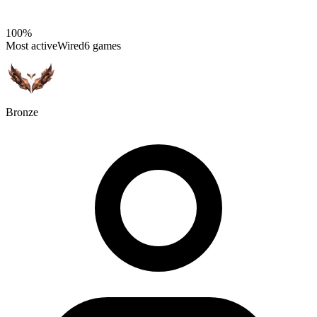
100%
Most active
Wired
6 games
Bronze