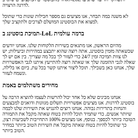
לדרגה הרצויה.
לא משנה במה תבחר, אנו מציעים גם מספר חבילות שונות כדי שתוכל
למצוא את הבוסטינג המושלם לצרכים ולתקציב שלך.
תמיכת בוסטינג ב-LoL ברמה עולמית
מהיום הראשון, אנו מתגאים בשירות הלקוחות שלנו. אנחנו יודעים
שכשאתה מזמין בוסטינג, אתה רוצה שהוא יתבצע במהירות וביעילות; יש
לנו צוות תמיכה זמין 24/7 כדי לעזור לך בכל מה שצריך. בין אם יש לך
שאלה לגבי ההזמנה שלך או שאתה רוצה להתייעץ איתנו לגבי האפשרויות
שלך, אנחנו כאן בשבילך. תוכל ליצור איתנו קשר בכל עת, ביום או בלילה,
ונשמח לעזור.
מחירים משתלמים באמת
אנחנו מבינים שלא כל אחד יכול להרשות לעצמו להוציא הרבה על
בוסטינג לדרגות. אנו מציעים אפשרויות תשלום מגוונות ודואגים למבצעים
והנחות בתדירות גבוהה. אנחנו רוצים להנגיש את השירות שלנו לכמה
שיותר אנשים, כדי שתמיד תוכל להיות בטוח שאתה מקבל את התמורה
הטובה ביותר לכספך. בנוסף, אנו מציעים 100% התחייבות לשביעות רצון,
כך שתוכל להיות בטוח שאתה מקבל את השירות הטוב ביותר במחיר
הטוב ביותר.