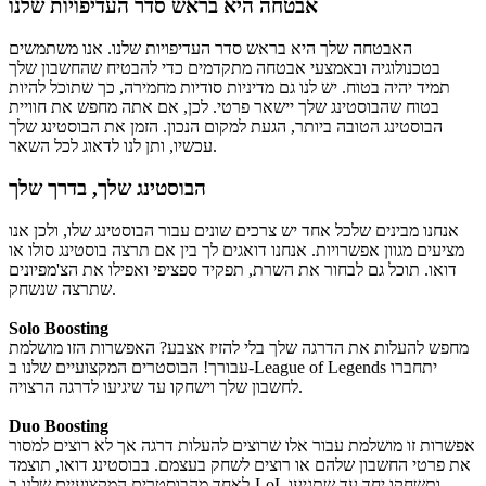
אבטחה היא בראש סדר העדיפויות שלנו
האבטחה שלך היא בראש סדר העדיפויות שלנו. אנו משתמשים
בטכנולוגיה ובאמצעי אבטחה מתקדמים כדי להבטיח שהחשבון שלך
תמיד יהיה בטוח. יש לנו גם מדיניות סודיות מחמירה, כך שתוכל להיות
בטוח שהבוסטינג שלך יישאר פרטי. לכן, אם אתה מחפש את חוויית
הבוסטינג הטובה ביותר, הגעת למקום הנכון. הזמן את הבוסטינג שלך
עכשיו, ותן לנו לדאוג לכל השאר.
הבוסטינג שלך, בדרך שלך
אנחנו מבינים שלכל אחד יש צרכים שונים עבור הבוסטינג שלו, ולכן אנו
מציעים מגוון אפשרויות. אנחנו דואגים לך בין אם תרצה בוסטינג סולו או
דואו. תוכל גם לבחור את השרת, תפקיד ספציפי ואפילו את הצ'מפיונים
שתרצה שנשחק.
Solo Boosting
מחפש להעלות את הדרגה שלך בלי להזיז אצבע? האפשרות הזו מושלמת
עבורך! הבוסטרים המקצועיים שלנו ב-League of Legends יתחברו
לחשבון שלך וישחקו עד שיגיעו לדרגה הרצויה.
Duo Boosting
אפשרות זו מושלמת עבור אלו שרוצים להעלות דרגה אך לא רוצים למסור
את פרטי החשבון שלהם או רוצים לשחק בעצמם. בבוסטינג דואו, תוצמד
לאחד מהבוסטרים המקצועיים שלנו ב-LoL ותשחקו יחד עד שתגיעו