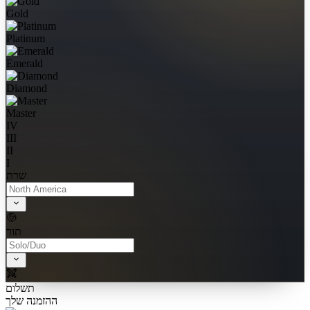
Gold
Platinum
Emerald
Diamond
Master
IV
III
II
I
שרת
תור
תשלום
ההזמנה שלך