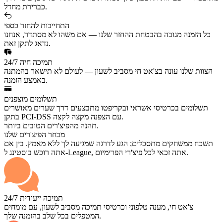
כברירת מחדל.
התחייבות להחזר כספי
כל הזמנה מגובה בהבטחת ההחזר שלנו — אם משהו לא מסתדר, אנחנו
נדאג לתקן זאת.
תמיכה חיה 24/7
הצוות שלנו עונה בצ'אט חי מסביב לשעון — לעולם לא תישאר בהמתנה
באמצע הזמנה.
תשלומים מוצפנים
תשלומים בכרטיסי אשראי ובקריפטו מתבצעים דרך שערים מאושרים
בתקן PCI-DSS עם הצפנה מקצה לקצה.
תהנה מהפיצ'רים הטובים ביותר.
מבחר הפיצ'רים שלנו
תשכח ממשחקים מתסכלים; הגע לדרגה שמגיעה לך ללא מאמץ. בין אם
אתה רוכש בוסטינג ל-League, אתה זכאי לכל פיצ'רי הפרימיום.
תמיכה ייעודית 24/7
צ'אט חי, מענה טלפוני וכרטיסי תמיכה מסביב לשעון, עם מומחים
המטפלים בכל שלב בהזמנה שלך.