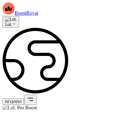
BoostRoyal
LoL
התחברות