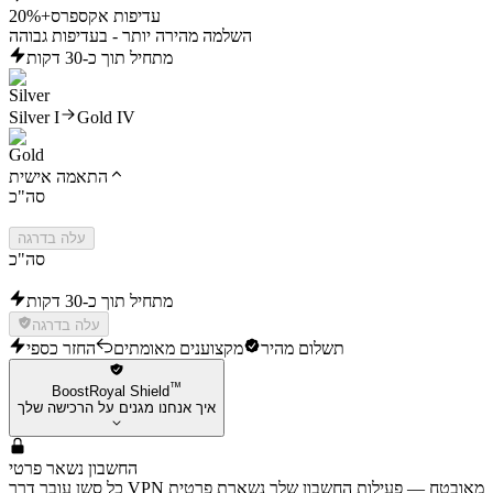
עדיפות אקספרס
+20%
השלמה מהירה יותר - בעדיפות גבוהה
מתחיל תוך כ-30 דקות
Silver I
Gold IV
התאמה אישית
סה"כ
עלה בדרגה
סה"כ
מתחיל תוך כ-30 דקות
עלה בדרגה
תשלום מהיר
מקצוענים מאומתים
החזר כספי
™
BoostRoyal Shield
איך אנחנו מגנים על הרכישה שלך
החשבון נשאר פרטי
כל סשן עובר דרך VPN מאובטח — פעילות החשבון שלך נשארת פרטית