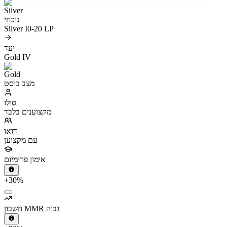
נוכחי
Silver I
0-20 LP
יעד
Gold IV
מצב בוסט
סולו
מקצוענים בלבד
דואו
עם מקצוען
אימון פרימיום
+30%
חשבון MMR גבוה