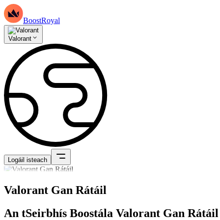
BoostRoyal
Valorant
Logáil isteach
Valorant Gan Rátáil
An tSeirbhís Boostála Valorant Gan Rátáil