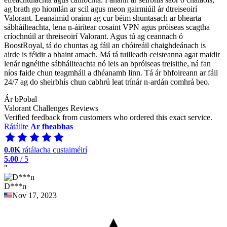
ag brath go hiomlán ar scil agus meon gairmiúil ár dtreiseoirí
Valorant. Leanaimid orainn ag cur béim shuntasach ar bhearta
sábháilteachta, lena n-áirítear cosaint VPN agus próiseas scagtha
críochnúil ar threiseoirí Valorant. Agus tú ag ceannach ó
BoostRoyal, tá do chuntas ag fáil an chóireáil chaighdeánach is
airde is féidir a bhaint amach. Má tá tuilleadh ceisteanna agat maidir
lenár ngnéithe sábháilteachta nó leis an bpróiseas treisithe, ná fan
níos faide chun teagmháil a dhéanamh linn. Tá ár bhfoireann ar fáil
24/7 ag do sheirbhís chun cabhrú leat trínár n-ardán comhrá beo.
Ár bPobal
Valorant Challenges Reviews
Verified feedback from customers who ordered this exact service.
Rátáilte
Ar fheabhas
0.0K
rátálacha custaiméirí
5.00
/ 5
"
D***n
Nov 17, 2023