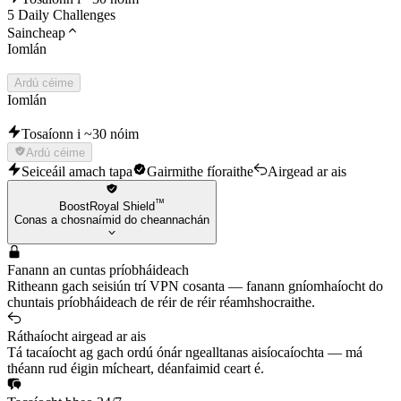
5 Daily Challenges
Saincheap
Iomlán
Ardú céime
Iomlán
Tosaíonn i ~30 nóim
Ardú céime
Seiceáil amach tapa
Gairmithe fíoraithe
Airgead ar ais
™
BoostRoyal Shield
Conas a chosnaímid do cheannachán
Fanann an cuntas príobháideach
Ritheann gach seisiún trí VPN cosanta — fanann gníomhaíocht do
chuntais príobháideach de réir de réir réamhshocraithe.
Ráthaíocht airgead ar ais
Tá tacaíocht ag gach ordú ónár ngealltanas aisíocaíochta — má
théann rud éigin mícheart, déanfaimid ceart é.