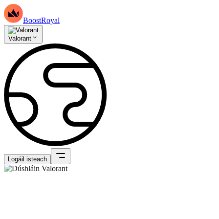
BoostRoyal
Valorant
Logáil isteach