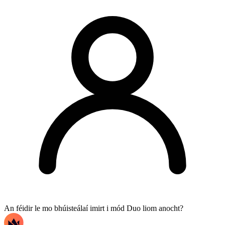
An féidir le mo bhúisteálaí imirt i mód Duo liom anocht?