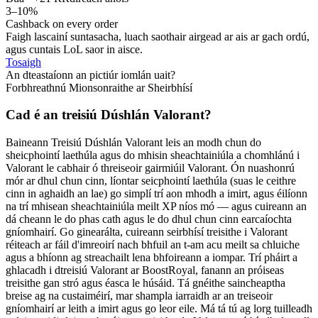
3–10%
Cashback on every order
Faigh lascainí suntasacha, luach saothair airgead ar ais ar gach ordú,
agus cuntais LoL saor in aisce.
Tosaigh
An dteastaíonn an pictiúr iomlán uait?
Forbhreathnú Mionsonraithe ar Sheirbhísí
Cad é an treisiú Dúshlán Valorant?
Baineann Treisiú Dúshlán Valorant leis an modh chun do
sheicphointí laethúla agus do mhisin sheachtainiúla a chomhlánú i
Valorant le cabhair ó threiseoir gairmiúil Valorant. Ón nuashonrú
mór ar dhul chun cinn, líontar seicphointí laethúla (suas le ceithre
cinn in aghaidh an lae) go simplí trí aon mhodh a imirt, agus éilíonn
na trí mhisean sheachtainiúla meilt XP níos mó — agus cuireann an
dá cheann le do phas cath agus le do dhul chun cinn earcaíochta
gníomhairí. Go ginearálta, cuireann seirbhísí treisithe i Valorant
réiteach ar fáil d'imreoirí nach bhfuil an t-am acu meilt sa chluiche
agus a bhíonn ag streachailt lena bhfoireann a iompar. Trí pháirt a
ghlacadh i dtreisiú Valorant ar BoostRoyal, fanann an próiseas
treisithe gan stró agus éasca le húsáid. Tá gnéithe saincheaptha
breise ag na custaiméirí, mar shampla iarraidh ar an treiseoir
gníomhairí ar leith a imirt agus go leor eile. Má tá tú ag lorg tuilleadh