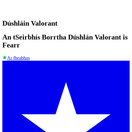
Dúshláin Valorant
An tSeirbhís Borrtha Dúshlán Valorant is
Fearr
Ar fheabhas