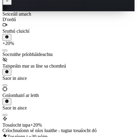
Seiceáil amach
D'ordú
Sruthú cluichí
+20%
Socruithe príobháideachta
Taispeáin mar as líne sa chomhrá
Saor in aisce
Gníomhairí ar leith
Saor in aisce
Tosaíocht tapa
+20%
Críochnaíonn sé níos luaithe - tugtar tosaíocht dó
Tosaíonn i ~30 nóim