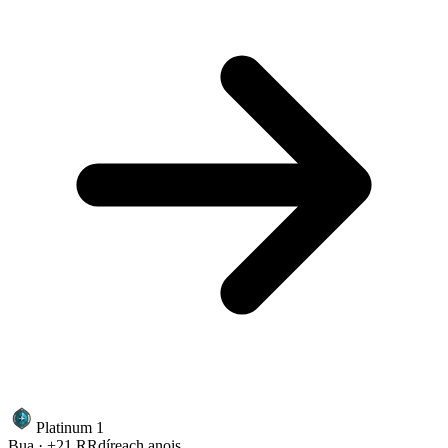
Platinum 1
Bua · +21 RR
díreach anois