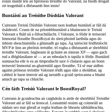
eolais maidir leis an bpróiseas treisithe do Valorant, ná bíodh drogall
ort teagmháil a dhéanamh linn inniu!
Buntáistí an Treisithe Dúshlán Valorant
Cuireann Treisiú Dúshlán Valorant raon leathan buntáistí ar fáil dá
úsáideoirí. Ceann de na príomhbhuntáistí a bhaineann le Treisiú
Valorant a fháil ná a éifeachtúlacht. I Valorant, is féidir le treiseoirí
Immortal fíoraithe BoostRoyal do sheicphointí laethúla agus do
mhisin sheachtainiúla a ghlanadh go tapa. Ag tairiscint feidhmíocht
MVP le linn an phróisis treisithe, trí rogha a dhéanamh ar sheirbhísí
treisithe Valorant, faigheann ár gcliaint an misean XP — agus gach
rud a dhíghlasálann sé — ar an mbealach is tapúla is féidir. Buntáistí
suntasacha eile is ea an timpeallacht saor ó chalaois agus an bonn
treiseoirí Immortal an-ghairmiúil agus fíoraithe. Tá sé mar aidhm
againn próiseas treisithe Valorant réidh agus slán a sholáthar, ag
cabhrú le haon imreoir atá ag iarraidh a gcuid spriocanna a bhaint
amach go tapa sa chluiche.
Cén fáth Treisiú Valorant le BoostRoyal?
Cuireann ár gcuideachta an caighdeán is airde de sheirbhísí Treisithe
Valorant atá ar fáil sa tionscal. Leanaimid orainn ag coinneáil an
stádais seo mar gheall ar rogha leathan de bhearta sábháilteachta,
éifeachtúlachta agus cáilíochta. Fanann ár seirbhís saor ó chalaois,