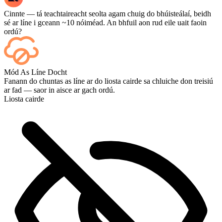
Cinnte — tá teachtaireacht seolta agam chuig do bhúisteálaí, beidh
sé ar líne i gceann ~10 nóiméad. An bhfuil aon rud eile uait faoin
ordú?
Sea — taispeántar gach cluiche ar do dheais de réir mar a
Mód As Líne Docht
chríochnaíonn sé, agus más mian leat féachaint ar na cluichí iad féin,
Fanann do chuntas as líne ar do liosta cairde sa chluiche don treisiú
cuir Streaming leis ag an tseiceáil amach.
ar fad — saor in aisce ar gach ordú.
Liosta cairde