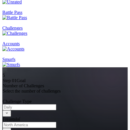
Battle Pass
Challenges
Accounts
Smurfs
5
Step 01
Goal
Number of Challenges
Select the number of challenges
Challenge Type
Freastalaí