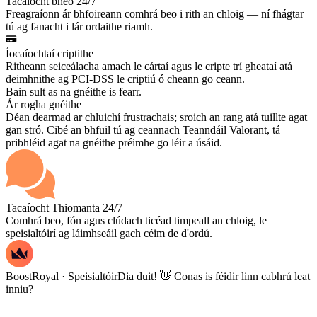
Tacaíocht bheo 24/7
Freagraíonn ár bhfoireann comhrá beo i rith an chloig — ní fhágtar
tú ag fanacht i lár ordaithe riamh.
Íocaíochtaí criptithe
Ritheann seiceálacha amach le cártaí agus le cripte trí gheataí atá
deimhnithe ag PCI-DSS le criptiú ó cheann go ceann.
Bain sult as na gnéithe is fearr.
Ár rogha gnéithe
Déan dearmad ar chluichí frustrachais; sroich an rang atá tuillte agat
gan stró. Cibé an bhfuil tú ag ceannach Teanndáil Valorant, tá
pribhléid agat na gnéithe préimhe go léir a úsáid.
Tacaíocht Thiomanta 24/7
Comhrá beo, fón agus clúdach ticéad timpeall an chloig, le
speisialtóirí ag láimhseáil gach céim de d'ordú.
BoostRoyal · Speisialtóir
Dia duit! 👋 Conas is féidir linn cabhrú leat
inniu?