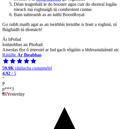
Déan teagmháil le do booster agus cuir do shonraí logála
isteach má roghnaigh tú comhroinnt cuntas
Bain taitneamh as an taithí BoostRoyal
Go raibh maith agat as an tseirbhís treisithe is fearr a roghnú, ní
fhágfaidh tú díomách!
Ár bPobal
Iontaobhas an Phobail
Aiseolas fíor ó imreoirí ar fud gach réigiúin a bhfreastalaímid air.
Rátáilte
Ar fheabhas
59.9K
rátálacha custaiméirí
4.92
/ 5
"
P
p***3
Yesterday