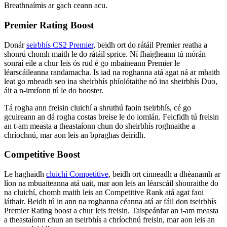
Breathnaímis ar gach ceann acu.
Premier Rating Boost
Donár
seirbhís CS2 Premier
, beidh ort do rátáil Premier reatha a
shonrú chomh maith le do rátáil sprice. Ní fhaigheann tú mórán
sonraí eile a chur leis ós rud é go mbaineann Premier le
léarscáileanna randamacha. Is iad na roghanna atá agat ná ar mhaith
leat go mbeadh seo ina sheirbhís phíolótaithe nó ina sheirbhís Duo,
áit a n-imríonn tú le do booster.
Tá rogha ann freisin cluichí a shruthú faoin tseirbhís, cé go
gcuireann an dá rogha costas breise le do iomlán. Feicfidh tú freisin
an t-am measta a theastaíonn chun do sheirbhís roghnaithe a
chríochnú, mar aon leis an bpraghas deiridh.
Competitive Boost
Le haghaidh
cluichí Competitive
, beidh ort cinneadh a dhéanamh ar
líon na mbuaiteanna atá uait, mar aon leis an léarscáil shonraithe do
na cluichí, chomh maith leis an Competitive Rank atá agat faoi
láthair. Beidh tú in ann na roghanna céanna atá ar fáil don tseirbhís
Premier Rating boost a chur leis freisin. Taispeánfar an t-am measta
a theastaíonn chun an tseirbhís a chríochnú freisin, mar aon leis an