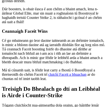
gcostas deiridh.
Dár boosters, is obair éasca é aon chéim a bhaint amach, lena n-
áirítear Global Elite, mar sin nuair a roghnaíonn tú Boostroyal le
haghaidh treisiú Counter Strike 2, is ráthaíocht i gcónaí é an chéim
atá uait a fháil!
Ceannaigh Faceit Wins
Cé go mbaineann go leor daoine taitneamh as an dréimire iomaíoch,
is minic a bhíonn daoine atá ag iarraidh dúshlán fíor ag lorg níos mó.
Tá ceannach Faceit boosting foirfe do dhaoine atá dírithe ar
iomaíocht nach bhfuil an t-am acu i rith an lae an dréimire a
dhreapadh. Ach is minic gur féidir le leibhéil arda a bhaint amach a
bheith deacair mura bhfuil matchmaking i do fhabhar.
Má tá cúnamh uait, is féidir leat carry a fhostú ó BoostRoyal a
threiseoidh do chéim Faceit trí
cluichí Faceit a bhuachan
ar do
chuntas nó trí imirt taobh leat.
Treisigh Do Bhealach go dtí an Leibhéal
is Airde i Counter-Strike
Tógann cluichíocht nua-aimseartha dola orainn, go háirithe lenár