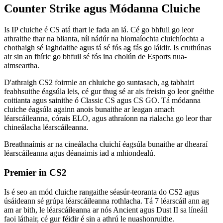
Counter Strike agus Módanna Cluiche
Is IP cluiche é CS atá thart le fada an lá. Cé go bhfuil go leor
athraithe thar na blianta, níl nádúr na hiomaíochta cluichíochta a
chothaigh sé laghdaithe agus tá sé fós ag fás go láidir. Is cruthúnas
air sin an fhíric go bhfuil sé fós ina cholún de Esports nua-
aimseartha.
D'athraigh CS2 foirmle an chluiche go suntasach, ag tabhairt
feabhsuithe éagsúla leis, cé gur thug sé ar ais freisin go leor gnéithe
coitianta agus sainithe ó Classic CS agus CS GO. Tá módanna
cluiche éagsúla againn anois bunaithe ar leagan amach
léarscáileanna, córais ELO, agus athraíonn na rialacha go leor thar
chineálacha léarscáileanna.
Breathnaímis ar na cineálacha cluichí éagsúla bunaithe ar dhearaí
léarscáileanna agus déanaimis iad a mhiondealú.
Premier in CS2
Is é seo an mód cluiche rangaithe séasúr-teoranta do CS2 agus
úsáideann sé grúpa léarscáileanna rothlacha. Tá 7 léarscáil ann ag
am ar bith, le léarscáileanna ar nós Ancient agus Dust II sa líneáil
faoi láthair, cé gur féidir é sin a athrú le nuashonruithe.