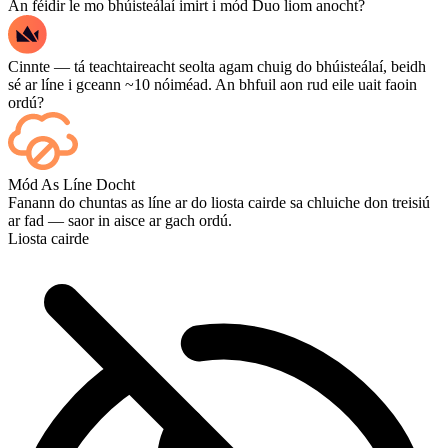
An féidir le mo bhúisteálaí imirt i mód Duo liom anocht?
Cinnte — tá teachtaireacht seolta agam chuig do bhúisteálaí, beidh
sé ar líne i gceann ~10 nóiméad. An bhfuil aon rud eile uait faoin
ordú?
Sea — taispeántar gach cluiche ar do dheais de réir mar a
Mód As Líne Docht
chríochnaíonn sé, agus más mian leat féachaint ar na cluichí iad féin,
Fanann do chuntas as líne ar do liosta cairde sa chluiche don treisiú
cuir Streaming leis ag an tseiceáil amach.
ar fad — saor in aisce ar gach ordú.
Liosta cairde