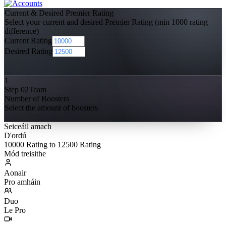
Current & Desired Premier Rating
Select your current and desired Premier Rating (min 1000 rating
difference)
Current Rating
Desired Rating
1
Step 02
Team
Number of Boosters
Select the amount of boosters
Seiceáil amach
D'ordú
10000 Rating to 12500 Rating
Mód treisithe
Aonair
Pro amháin
Duo
Le Pro