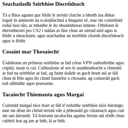
Seachadadh Seirbhíse Discréideach
Tá a fhios againn gur féidir le treisiú cluiche a bheith ina ábhar
íogair in ainneoin na n-áisiúlachtaí a thugann sé, mar sin coinnímid
rudaí faoi rún, ar mhaithe le do shuaimhneas intinne. Oibríonn ár
dtreisitheoirí pro CS2 i stádas as líne chun an oiread aird agus is
féidir a sheachaint, agus seachadtar an tseirbhís chomh discréideach
agus is féidir.
Cosaint mar Thosaíocht
Úsáideann an próiseas seirbhíse ar fad córas VPN uathoibrithe agus
criptiú, nuair is cuí. Cabhraíonn sé seo le anaithnideacht a chinntiú
ar fud na seirbhíse ar fad, ag baint úsáide as gach beart atá ar fáil
chun tú féin agus do chuid faisnéise a chosaint, ag coinneáil gach
rud sábháilte agus pearsanta.
Tacaíocht Thiomanta agus Margaí
Cuirimid margaí níos fearr ar fáil d’orduithe seirbhíse níos fairsinge,
mar sin déan do chéad treisiú eile a phleanáil go cúramach agus cuir
sin san áireamh. Tá foireann tacaíochta againn freisin atá réidh chun
cabhrú leat ag am ar bith, lá ar bith.