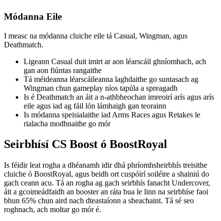
Módanna Eile
I measc na módanna cluiche eile tá Casual, Wingman, agus
Deathmatch.
Ligeann Casual duit imirt ar aon léarscáil ghníomhach, ach
gan aon fiúntas rangaithe
Tá méideanna léarscáileanna laghdaithe go suntasach ag
Wingman chun gameplay níos tapúla a spreagadh
Is é Deathmatch an áit a n-athbheochan imreoirí arís agus arís
eile agus iad ag fáil lón lámhaigh gan teorainn
Is módanna speisialaithe iad Arms Races agus Retakes le
rialacha modhnaithe go mór
Seirbhísí CS Boost ó BoostRoyal
Is féidir leat rogha a dhéanamh idir dhá phríomhsheirbhís treisithe
cluiche ó BoostRoyal, agus beidh ort cuspóirí soiléire a shainiú do
gach ceann acu. Tá an rogha ag gach seirbhís fanacht Undercover,
áit a gcoimeádfaidh an booster an ráta bua le linn na seirbhíse faoi
bhun 65% chun aird nach dteastaíonn a sheachaint. Tá sé seo
roghnach, ach moltar go mór é.