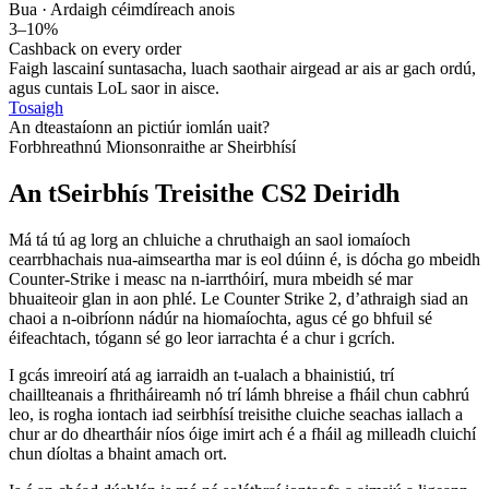
Bua · Ardaigh céim
díreach anois
3–10%
Cashback on every order
Faigh lascainí suntasacha, luach saothair airgead ar ais ar gach ordú,
agus cuntais LoL saor in aisce.
Tosaigh
An dteastaíonn an pictiúr iomlán uait?
Forbhreathnú Mionsonraithe ar Sheirbhísí
An tSeirbhís Treisithe CS2 Deiridh
Má tá tú ag lorg an chluiche a chruthaigh an saol iomaíoch
cearrbhachais nua-aimseartha mar is eol dúinn é, is dócha go mbeidh
Counter-Strike i measc na n-iarrthóirí, mura mbeidh sé mar
bhuaiteoir glan in aon phlé. Le Counter Strike 2, d’athraigh siad an
chaoi a n-oibríonn nádúr na hiomaíochta, agus cé go bhfuil sé
éifeachtach, tógann sé go leor iarrachta é a chur i gcrích.
I gcás imreoirí atá ag iarraidh an t-ualach a bhainistiú, trí
chaillteanais a fhritháireamh nó trí lámh bhreise a fháil chun cabhrú
leo, is rogha iontach iad seirbhísí treisithe cluiche seachas iallach a
chur ar do dheartháir níos óige imirt ach é a fháil ag milleadh cluichí
chun díoltas a bhaint amach ort.