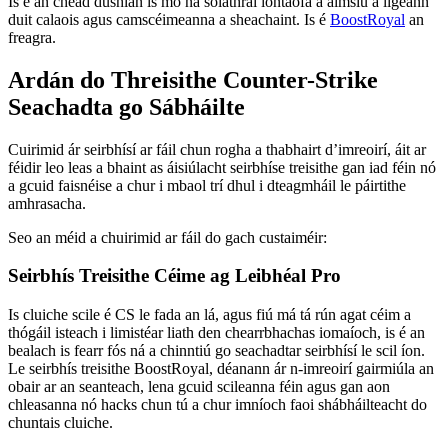
Is é an chéad dúshlán is mó ná soláthraí iontaofa a aimsiú a ligeann
duit calaois agus camscéimeanna a sheachaint. Is é
BoostRoyal
an
freagra.
Ardán do Threisithe Counter-Strike
Seachadta go Sábháilte
Cuirimid ár seirbhísí ar fáil chun rogha a thabhairt d’imreoirí, áit ar
féidir leo leas a bhaint as áisiúlacht seirbhíse treisithe gan iad féin nó
a gcuid faisnéise a chur i mbaol trí dhul i dteagmháil le páirtithe
amhrasacha.
Seo an méid a chuirimid ar fáil do gach custaiméir:
Seirbhís Treisithe Céime ag Leibhéal Pro
Is cluiche scile é CS le fada an lá, agus fiú má tá rún agat céim a
thógáil isteach i limistéar liath den chearrbhachas iomaíoch, is é an
bealach is fearr fós ná a chinntiú go seachadtar seirbhísí le scil íon.
Le seirbhís treisithe BoostRoyal, déanann ár n-imreoirí gairmiúla an
obair ar an seanteach, lena gcuid scileanna féin agus gan aon
chleasanna nó hacks chun tú a chur imníoch faoi shábháilteacht do
chuntais cluiche.