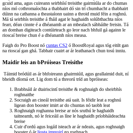
gcuid ama, agus cuireann seirbhísí treisithe gairmiúla ar do chumas
níos mó cothromaíochta a thabhairt dó sin trí chumhacht a thabhairt
dúinn na cathanna a theastaíonn uainn a throid muid féin a roghnú.
Má tá seirbhís treisithe á fháil agat le haghaidh solúbthachta níos
fearr, déan cinnte é a dhéanamh ar an mbealach sábháilte freisin. Tá
an domhan digiteach contúirteach go leor nach bhfuil gá againn le
rioscaí breise chun é a dhéanamh níos measa.
Faigh do Pro Boost nó
cuntas CS2
ó BoostRoyal agus tóg eitilt gan
na rioscaí gan ghá. Tabhair cuairt ar ár leathanach chun tosú inniu.
Maidir leis an bPróiseas Treisithe
Táimid bródúil as ár bhfoireann ghairmiúil, agus geallaimid duit, ní
bheidh díomá ort. Lig dom tú a threorú tríd an bpróiseas:
Brabhsáil ár dtairiscintí treisithe & roghnaigh do sheirbhís
roghnaithe
Socraigh an cineál treisithe atá uait. Is féidir leat a roghnú
ligean don booster imirt ar do chuntas nó taobh leat
Roghnaigh roghanna breise ar nós sruthú le haghaidh
taitneamh, nó le feiceáil as líne le haghaidh príobháideachta
breise
Cuir d'ordú agus logáil isteach ar ár ndeais, agus roghnaigh
booster ó ár
liosta imreoirí
go roghnach