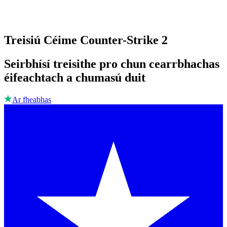
Treisiú Céime Counter-Strike 2
Seirbhísí treisithe pro chun cearrbhachas
éifeachtach a chumasú duit
Ar fheabhas