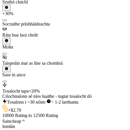
Sruthú cluichí
+30%
Socruithe príobháideachta
Ráta bua faoi cheilt
Molta
Taispeáin mar as líne sa chomhrá
Saor in aisce
Tosaíocht tapa
+20%
Críochnaíonn sé níos luaithe - tugtar tosaíocht dó
Tosaíonn i ~30 nóim
·
~ 1-2 laethanta
+
$
2.70
10000 Rating to 12500 Rating
Saincheap
Iomlán