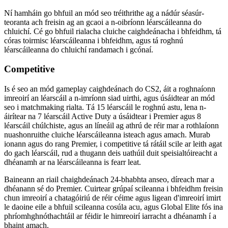
Ní hamháin go bhfuil an mód seo tréithrithe ag a nádúr séasúr-
teoranta ach freisin ag an gcaoi a n-oibríonn léarscáileanna do
chluichí. Cé go bhfuil rialacha cluiche caighdeánacha i bhfeidhm, tá
córas toirmisc léarscáileanna i bhfeidhm, agus tá roghnú
léarscáileanna do chluichí randamach i gcónaí.
Competitive
Is é seo an mód gameplay caighdeánach do CS2, áit a roghnaíonn
imreoirí an léarscáil a n-imríonn siad uirthi, agus úsáidtear an mód
seo i matchmaking rialta. Tá 15 léarscáil le roghnú astu, lena n-
áirítear na 7 léarscáil Active Duty a úsáidtear i Premier agus 8
léarscáil chúlchiste, agus an líneáil ag athrú de réir mar a rothlaíonn
nuashonruithe cluiche léarscáileanna isteach agus amach. Murab
ionann agus do rang Premier, i competitive tá rátáil scile ar leith agat
do gach léarscáil, rud a thugann deis uathúil duit speisialtóireacht a
dhéanamh ar na léarscáileanna is fearr leat.
Baineann an riail chaighdeánach 24-bhabhta anseo, díreach mar a
dhéanann sé do Premier. Cuirtear grúpaí scileanna i bhfeidhm freisin
chun imreoirí a chatagóiriú de réir céime agus ligean d'imreoirí imirt
le daoine eile a bhfuil scileanna cosúla acu, agus Global Elite fós ina
phríomhghnóthachtáil ar féidir le himreoirí iarracht a dhéanamh í a
bhaint amach.