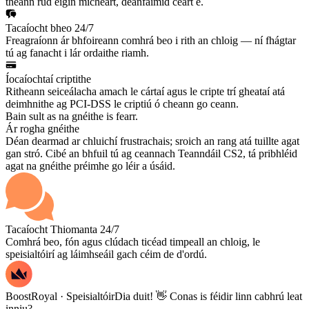
théann rud éigin mícheart, déanfaimid ceart é.
Tacaíocht bheo 24/7
Freagraíonn ár bhfoireann comhrá beo i rith an chloig — ní fhágtar
tú ag fanacht i lár ordaithe riamh.
Íocaíochtaí criptithe
Ritheann seiceálacha amach le cártaí agus le cripte trí gheataí atá
deimhnithe ag PCI-DSS le criptiú ó cheann go ceann.
Bain sult as na gnéithe is fearr.
Ár rogha gnéithe
Déan dearmad ar chluichí frustrachais; sroich an rang atá tuillte agat
gan stró. Cibé an bhfuil tú ag ceannach Teanndáil CS2, tá pribhléid
agat na gnéithe préimhe go léir a úsáid.
Tacaíocht Thiomanta 24/7
Comhrá beo, fón agus clúdach ticéad timpeall an chloig, le
speisialtóirí ag láimhseáil gach céim de d'ordú.
BoostRoyal · Speisialtóir
Dia duit! 👋 Conas is féidir linn cabhrú leat
inniu?