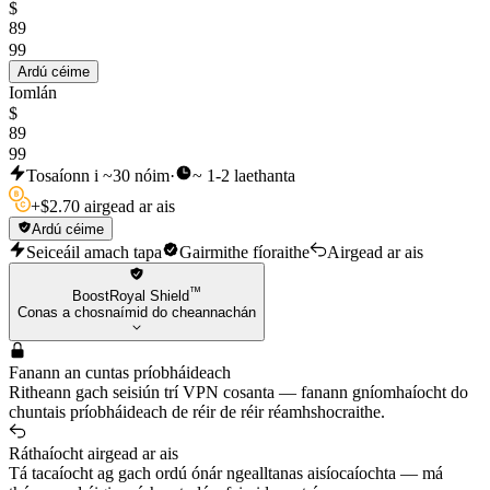
$
89
99
Ardú céime
Iomlán
$
89
99
Tosaíonn i ~30 nóim
·
~ 1-2 laethanta
+
$
2.70 airgead ar ais
Ardú céime
Seiceáil amach tapa
Gairmithe fíoraithe
Airgead ar ais
™
BoostRoyal Shield
Conas a chosnaímid do cheannachán
Fanann an cuntas príobháideach
Ritheann gach seisiún trí VPN cosanta — fanann gníomhaíocht do
chuntais príobháideach de réir de réir réamhshocraithe.
Ráthaíocht airgead ar ais
Tá tacaíocht ag gach ordú ónár ngealltanas aisíocaíochta — má