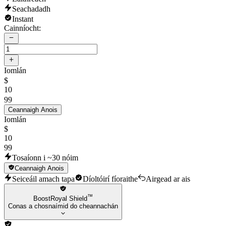
Seachadadh
Instant
Cainníocht:
Iomlán
$
10
99
Ceannaigh Anois
Iomlán
$
10
99
Tosaíonn i ~30 nóim
Ceannaigh Anois
Seiceáil amach tapa
Díoltóirí fíoraithe
Airgead ar ais
™
BoostRoyal Shield
Conas a chosnaímid do cheannachán