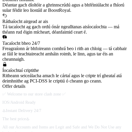
Déantar gach díoltóir a ghrinnscrúdú agus a bhféiniúlacht a fhíorú
sular féidir leo liostáil ar BoostRoyal.
Ráthaíocht airgead ar ais
Tá tacaíocht ag gach ordú ónár ngealltanas aisíocaíochta — má
théann rud éigin mícheart, déanfaimid ceart é.
Tacaíocht bheo 24/7
Freagraíonn ár bhfoireann comhrá beo i rith an chloig — tá cabhair
ar fáil le teachtaireacht amháin roimh, le linn, agus tar éis an
cheannaigh.
Íocaíochtaí criptithe
Ritheann seiceálacha amach le cártaí agus le cripte trí gheataí atá
deimhnithe ag PCI-DSS le criptiú ó cheann go ceann.
Offer details
✅ Welcome to our store clash zone ✅
IOS/Android Ready
♨️Instant Delivery 24/7
The best price♨️
All our Accounts and Items are Legit and Safe and We Do Not Use any