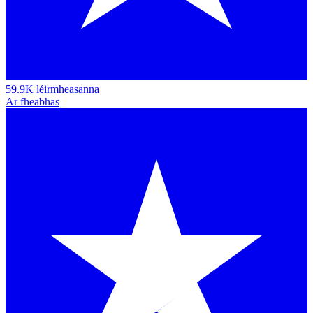
59.9K léirmheasanna
Ar fheabhas