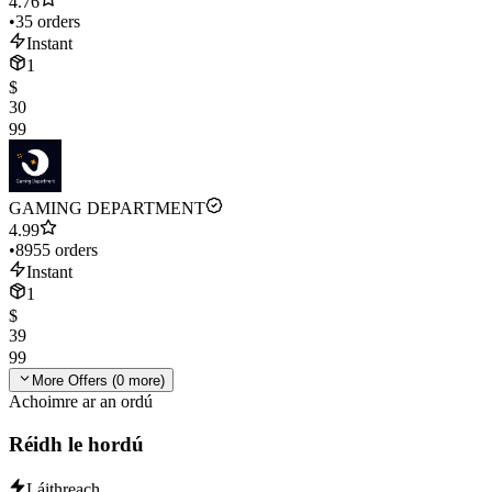
4.76
•
35 orders
Instant
1
$
30
99
GAMING DEPARTMENT
4.99
•
8955 orders
Instant
1
$
39
99
More Offers (
0
more)
Achoimre ar an ordú
Réidh le hordú
Láithreach