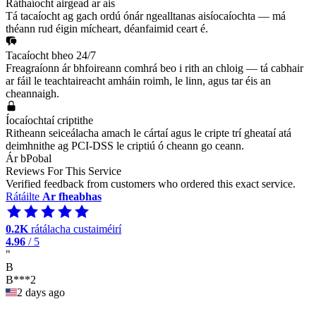
Ráthaíocht airgead ar ais
Tá tacaíocht ag gach ordú ónár ngealltanas aisíocaíochta — má
théann rud éigin mícheart, déanfaimid ceart é.
Tacaíocht bheo 24/7
Freagraíonn ár bhfoireann comhrá beo i rith an chloig — tá cabhair
ar fáil le teachtaireacht amháin roimh, le linn, agus tar éis an
cheannaigh.
Íocaíochtaí criptithe
Ritheann seiceálacha amach le cártaí agus le cripte trí gheataí atá
deimhnithe ag PCI-DSS le criptiú ó cheann go ceann.
Ár bPobal
Reviews For This Service
Verified feedback from customers who ordered this exact service.
Rátáilte
Ar fheabhas
0.2K
rátálacha custaiméirí
4.96
/ 5
"
B
B***2
2 days ago