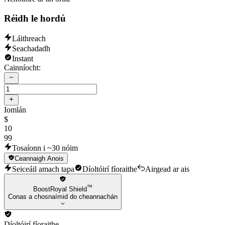
Réidh le hordú
Láithreach
Seachadadh
Instant
Cainníocht:
Iomlán
$
10
99
Tosaíonn i ~30 nóim
Ceannaigh Anois
Seiceáil amach tapa
Díoltóirí fíoraithe
Airgead ar ais
™
BoostRoyal Shield
Conas a chosnaímid do cheannachán
Díoltóirí fíoraithe