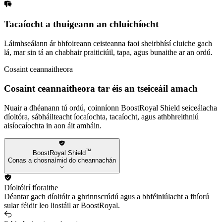
Tacaíocht a thuigeann an chluichíocht
Láimhseálann ár bhfoireann ceisteanna faoi sheirbhísí cluiche gach
lá, mar sin tá an chabhair praiticiúil, tapa, agus bunaithe ar an ordú.
Cosaint ceannaitheora
Cosaint ceannaitheora tar éis an tseiceáil amach
Nuair a dhéanann tú ordú, coinníonn BoostRoyal Shield seiceálacha
díoltóra, sábháilteacht íocaíochta, tacaíocht, agus athbhreithniú
aisíocaíochta in aon áit amháin.
™
BoostRoyal Shield
Conas a chosnaímid do cheannachán
Díoltóirí fíoraithe
Déantar gach díoltóir a ghrinnscrúdú agus a bhféiniúlacht a fhíorú
sular féidir leo liostáil ar BoostRoyal.