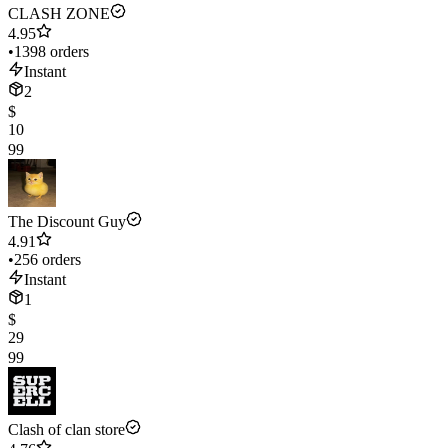
CLASH ZONE
4.95
•
1398 orders
Instant
2
$
10
99
The Discount Guy
4.91
•
256 orders
Instant
1
$
29
99
Clash of clan store