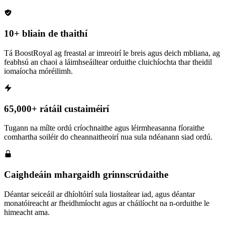
10+ bliain de thaithí
Tá BoostRoyal ag freastal ar imreoirí le breis agus deich mbliana, ag
feabhsú an chaoi a láimhseáiltear orduithe cluichíochta thar theidil
iomaíocha móréilimh.
65,000+ rátáil custaiméirí
Tugann na mílte ordú críochnaithe agus léirmheasanna fíoraithe
comhartha soiléir do cheannaitheoirí nua sula ndéanann siad ordú.
Caighdeáin mhargaidh grinnscrúdaithe
Déantar seiceáil ar dhíoltóirí sula liostaítear iad, agus déantar
monatóireacht ar fheidhmíocht agus ar cháilíocht na n-orduithe le
himeacht ama.