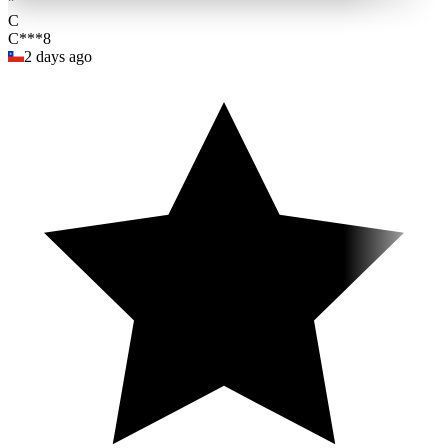
"
C
C***8
2 days ago