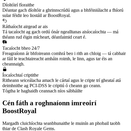
Díoltóirí fíoraithe
Déantar gach díoltóir a ghrinnscrúdú agus a bhféiniúlacht a fhíorú
sular féidir leo liostáil ar BoostRoyal.
Ráthaíocht airgead ar ais
Tá tacaíocht ag gach ordú ónár ngealltanas aisíocaíochta — má
théann rud éigin mícheart, déanfaimid ceart é.
Tacaíocht bheo 24/7
Freagraíonn ár bhfoireann comhrá beo i rith an chloig — tá cabhair
ar fáil le teachtaireacht amháin roimh, le linn, agus tar éis an
cheannaigh.
Íocaíochtaí criptithe
Ritheann seiceálacha amach le cártaí agus le cripte trí gheataí atá
deimhnithe ag PCI-DSS le criptiú ó cheann go ceann.
Tógtha le haghaidh ceannach níos sábháilte
Cén fáth a roghnaíonn imreoirí
BoostRoyal
Margadh cluichíochta seanbhunaithe le muinín an phobail taobh
thiar de
Clash Royale Gems
.