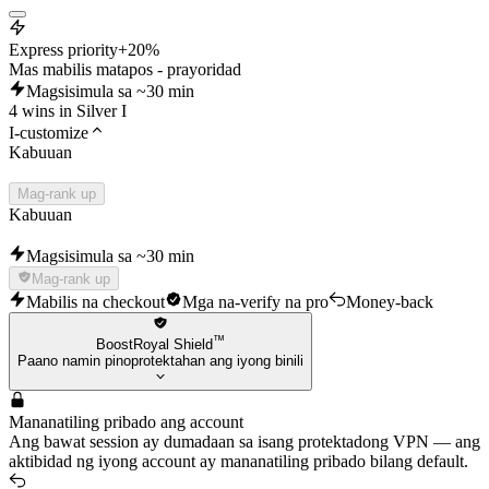
Express priority
+20%
Mas mabilis matapos - prayoridad
Magsisimula sa ~30 min
4 wins in Silver I
I-customize
Kabuuan
Mag-rank up
Kabuuan
Magsisimula sa ~30 min
Mag-rank up
Mabilis na checkout
Mga na-verify na pro
Money-back
™
BoostRoyal Shield
Paano namin pinoprotektahan ang iyong binili
Mananatiling pribado ang account
Ang bawat session ay dumadaan sa isang protektadong VPN — ang
aktibidad ng iyong account ay mananatiling pribado bilang default.