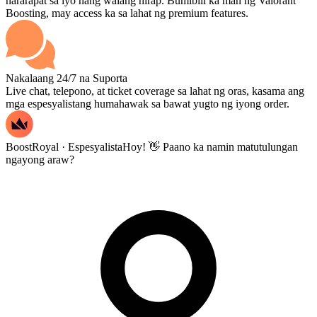
nararapat sa iyo nang walang hirap. Bumibili ka man ng Valorant
Boosting, may access ka sa lahat ng premium features.
Nakalaang 24/7 na Suporta
Live chat, telepono, at ticket coverage sa lahat ng oras, kasama ang
mga espesyalistang humahawak sa bawat yugto ng iyong order.
BoostRoyal · Espesyalista
Hoy! 👋 Paano ka namin matutulungan
ngayong araw?