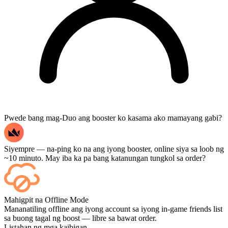
Pwede bang mag-Duo ang booster ko kasama ako mamayang gabi?
Siyempre — na-ping ko na ang iyong booster, online siya sa loob ng
~10 minuto. May iba ka pa bang katanungan tungkol sa order?
Oo — bawat laban ay lalabas sa iyong dashboard pagkatapos nito,
Mahigpit na Offline Mode
at kung gusto mong mapanood ang mismong mga laro, idagdag ang
Mananatiling offline ang iyong account sa iyong in-game friends list
Streaming sa checkout.
sa buong tagal ng boost — libre sa bawat order.
Listahan ng mga kaibigan