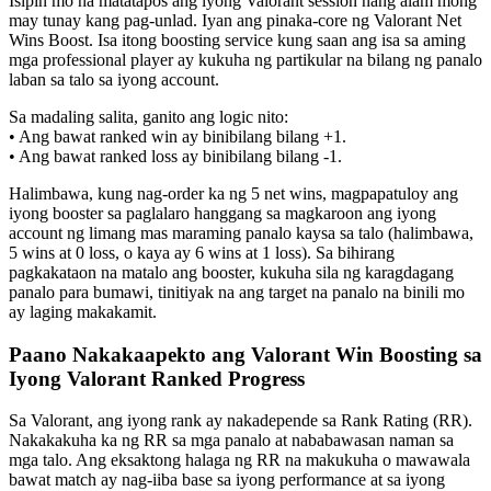
Isipin mo na matatapos ang iyong Valorant session nang alam mong
may tunay kang pag-unlad. Iyan ang pinaka-core ng Valorant Net
Wins Boost. Isa itong boosting service kung saan ang isa sa aming
mga professional player ay kukuha ng partikular na bilang ng panalo
laban sa talo sa iyong account.
Sa madaling salita, ganito ang logic nito:
• Ang bawat ranked win ay binibilang bilang +1.
• Ang bawat ranked loss ay binibilang bilang -1.
Halimbawa, kung nag-order ka ng 5 net wins, magpapatuloy ang
iyong booster sa paglalaro hanggang sa magkaroon ang iyong
account ng limang mas maraming panalo kaysa sa talo (halimbawa,
5 wins at 0 loss, o kaya ay 6 wins at 1 loss). Sa bihirang
pagkakataon na matalo ang booster, kukuha sila ng karagdagang
panalo para bumawi, tinitiyak na ang target na panalo na binili mo
ay laging makakamit.
Paano Nakakaapekto ang Valorant Win Boosting sa
Iyong Valorant Ranked Progress
Sa Valorant, ang iyong rank ay nakadepende sa Rank Rating (RR).
Nakakakuha ka ng RR sa mga panalo at nababawasan naman sa
mga talo. Ang eksaktong halaga ng RR na makukuha o mawawala
bawat match ay nag-iiba base sa iyong performance at sa iyong