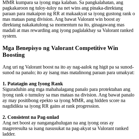
MMR kumpara sa iyong mga kalaban. Sa pangkalahatan, ang
pagkakaroon ng tuloy-tuloy na net wins ang pinaka-direktang
paraan para makaipon ng RR at makaakyat sa iyong gustong rank o
mas mataas pang division. Ang bawat Valorant win boost ay
direktang nakakatulong sa momentum na ito, ginagawang mas
madali at mas rewarding ang iyong paglalakbay sa Valorant ranked
system.
Mga Benepisyo ng Valorant Competitive Win
Boosting
Ang uri ng Valorant boost na ito ay nag-aalok ng higit pa sa sunod-
sunod na panalo; ito ay isang mas matalinong paraan para umakyat:
1. Patatagin ang Iyong Rank
Siguraduhin ang mga mahahalagang panalo para protektahan ang
iyong rank o tumuloy sa mas mataas na division. Ang bawat panalo
ay may positibong epekto sa iyong MMR, ang hidden score na
nagdidikta sa iyong RR gains at rank progression.
2. Consistent na Pag-unlad
Ang net boost ay nangangahulugan na ang iyong oras ay
magreresulta sa isang nasusukat na pag-akyat sa Valorant ranked
ladder.