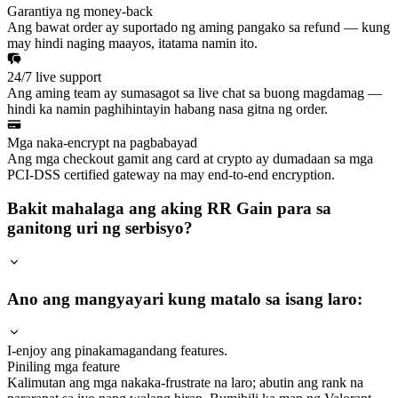
Garantiya ng money-back
Ang bawat order ay suportado ng aming pangako sa refund — kung
may hindi naging maayos, itatama namin ito.
24/7 live support
Ang aming team ay sumasagot sa live chat sa buong magdamag —
hindi ka namin paghihintayin habang nasa gitna ng order.
Mga naka-encrypt na pagbabayad
Ang mga checkout gamit ang card at crypto ay dumadaan sa mga
PCI-DSS certified gateway na may end-to-end encryption.
Bakit mahalaga ang aking RR Gain para sa
ganitong uri ng serbisyo?
Ano ang mangyayari kung matalo sa isang laro:
I-enjoy ang pinakamagandang features.
Piniling mga feature
Kalimutan ang mga nakaka-frustrate na laro; abutin ang rank na