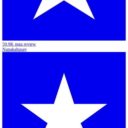
59.9K mga review
Napakahusay