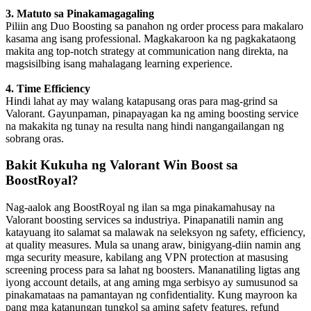
3. Matuto sa Pinakamagagaling
Piliin ang Duo Boosting sa panahon ng order process para makalaro
kasama ang isang professional. Magkakaroon ka ng pagkakataong
makita ang top-notch strategy at communication nang direkta, na
magsisilbing isang mahalagang learning experience.
4. Time Efficiency
Hindi lahat ay may walang katapusang oras para mag-grind sa
Valorant. Gayunpaman, pinapayagan ka ng aming boosting service
na makakita ng tunay na resulta nang hindi nangangailangan ng
sobrang oras.
Bakit Kukuha ng Valorant Win Boost sa
BoostRoyal?
Nag-aalok ang BoostRoyal ng ilan sa mga pinakamahusay na
Valorant boosting services sa industriya. Pinapanatili namin ang
katayuang ito salamat sa malawak na seleksyon ng safety, efficiency,
at quality measures. Mula sa unang araw, binigyang-diin namin ang
mga security measure, kabilang ang VPN protection at masusing
screening process para sa lahat ng boosters. Mananatiling ligtas ang
iyong account details, at ang aming mga serbisyo ay sumusunod sa
pinakamataas na pamantayan ng confidentiality. Kung mayroon ka
pang mga katanungan tungkol sa aming safety features, refund