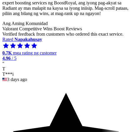
expert boosting services ng BoostRoyal, ang iyong pag-akyat sa
Radiant ay mas malapit na kaysa sa iyong iniisip. Mag-scroll pataas,
piliin ang bilang ng wins, at mag-rank up na ngayon!
Ang Aming Komunidad
Valorant Competitive Wins Boost Reviews
Verified feedback from customers who ordered this exact service.
Rated
Napakahusay
0.7K
mga rating ng customer
4.96
/ 5
"
T
T***i
3 days ago