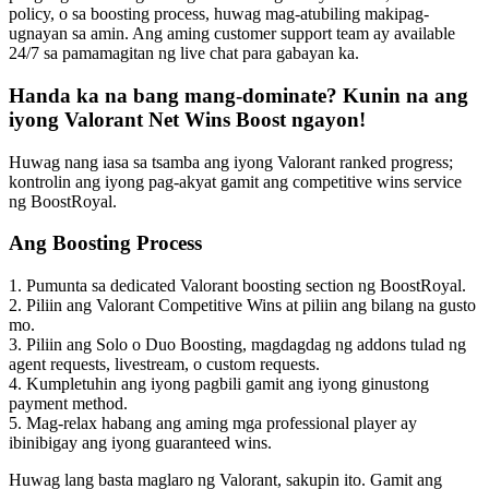
policy, o sa boosting process, huwag mag-atubiling makipag-
ugnayan sa amin. Ang aming customer support team ay available
24/7 sa pamamagitan ng live chat para gabayan ka.
Handa ka na bang mang-dominate? Kunin na ang
iyong Valorant Net Wins Boost ngayon!
Huwag nang iasa sa tsamba ang iyong Valorant ranked progress;
kontrolin ang iyong pag-akyat gamit ang competitive wins service
ng BoostRoyal.
Ang Boosting Process
1. Pumunta sa dedicated Valorant boosting section ng BoostRoyal.
2. Piliin ang Valorant Competitive Wins at piliin ang bilang na gusto
mo.
3. Piliin ang Solo o Duo Boosting, magdagdag ng addons tulad ng
agent requests, livestream, o custom requests.
4. Kumpletuhin ang iyong pagbili gamit ang iyong ginustong
payment method.
5. Mag-relax habang ang aming mga professional player ay
ibinibigay ang iyong guaranteed wins.
Huwag lang basta maglaro ng Valorant, sakupin ito. Gamit ang