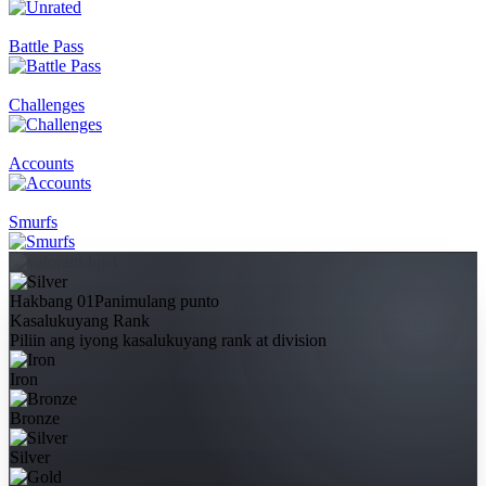
Battle Pass
Challenges
Accounts
Smurfs
Hakbang 01
Panimulang punto
Kasalukuyang Rank
Piliin ang iyong kasalukuyang rank at division
Iron
Bronze
Silver