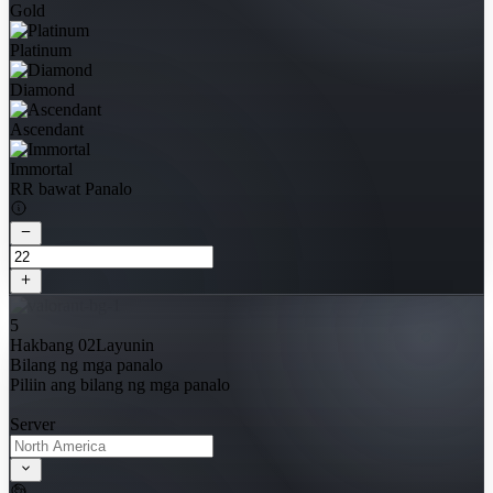
Gold
Platinum
Diamond
Ascendant
Immortal
RR bawat Panalo
5
Hakbang 02
Layunin
Bilang ng mga panalo
Piliin ang bilang ng mga panalo
Server