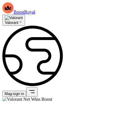
BoostRoyal
Valorant
Mag-sign in