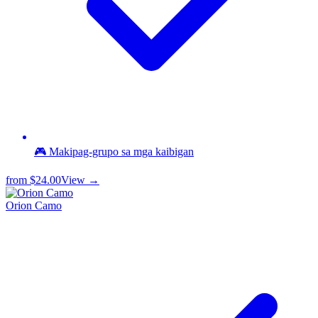
🎮 Makipag-grupo sa mga kaibigan
from
$24.00
View →
Orion Camo