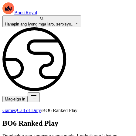
BoostRoyal
Hanapin ang iyong mga laro, serbisyo...
Mag-sign in
Games
/
Call of Duty
/
BO6 Ranked Play
BO6 Ranked Play
Dominahin ang anumang game mode. I-unlock ang lahat ng