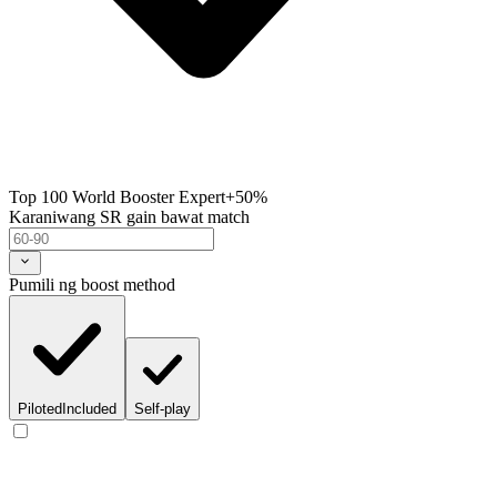
Top 100 World Booster Expert
+50%
Karaniwang SR gain bawat match
Pumili ng boost method
Piloted
Included
Self-play