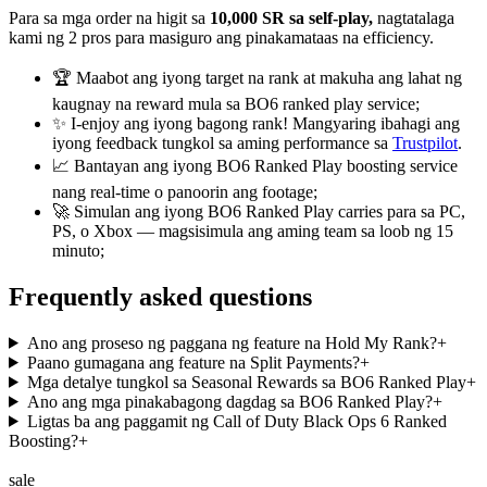
Para sa mga order na higit sa
10,000 SR sa self-play,
nagtatalaga
kami ng 2 pros para masiguro ang pinakamataas na efficiency.
🏆 Maabot ang iyong target na rank at makuha ang lahat ng
kaugnay na reward mula sa BO6 ranked play service;
✨ I-enjoy ang iyong bagong rank! Mangyaring ibahagi ang
iyong feedback tungkol sa aming performance sa
Trustpilot
.
📈 Bantayan ang iyong BO6 Ranked Play boosting service
nang real-time o panoorin ang footage;
🚀 Simulan ang iyong BO6 Ranked Play carries para sa PC,
PS, o Xbox — magsisimula ang aming team sa loob ng 15
minuto;
Frequently asked questions
Ano ang proseso ng paggana ng feature na Hold My Rank?
+
Paano gumagana ang feature na Split Payments?
+
Mga detalye tungkol sa Seasonal Rewards sa BO6 Ranked Play
+
Ano ang mga pinakabagong dagdag sa BO6 Ranked Play?
+
Ligtas ba ang paggamit ng Call of Duty Black Ops 6 Ranked
Boosting?
+
sale