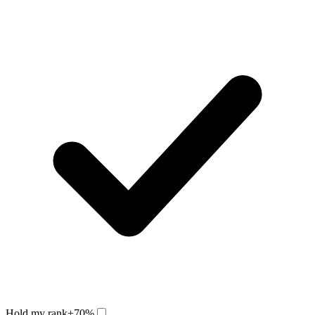
Hold my rank
+70%