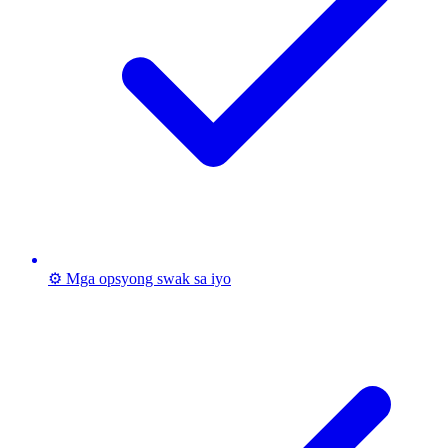
⚙️ Mga opsyong swak sa iyo