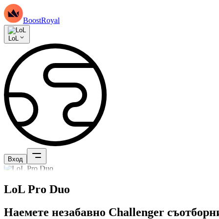
BoostRoyal
LoL
Вход
LoL Pro Duo
Наемете незабавно Challenger съотборни