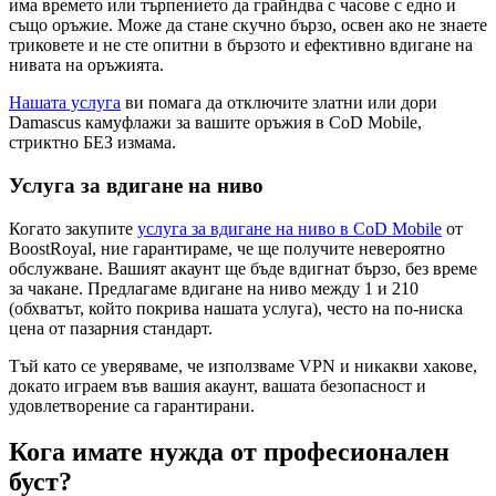
има времето или търпението да грайндва с часове с едно и
също оръжие. Може да стане скучно бързо, освен ако не знаете
триковете и не сте опитни в бързото и ефективно вдигане на
нивата на оръжията.
Нашата услуга
ви помага да отключите златни или дори
Damascus камуфлажи за вашите оръжия в CoD Mobile,
стриктно БЕЗ измама.
Услуга за вдигане на ниво
Когато закупите
услуга за вдигане на ниво в CoD Mobile
от
BoostRoyal, ние гарантираме, че ще получите невероятно
обслужване. Вашият акаунт ще бъде вдигнат бързо, без време
за чакане. Предлагаме вдигане на ниво между 1 и 210
(обхватът, който покрива нашата услуга), често на по-ниска
цена от пазарния стандарт.
Тъй като се уверяваме, че използваме VPN и никакви хакове,
докато играем във вашия акаунт, вашата безопасност и
удовлетворение са гарантирани.
Кога имате нужда от професионален
буст?