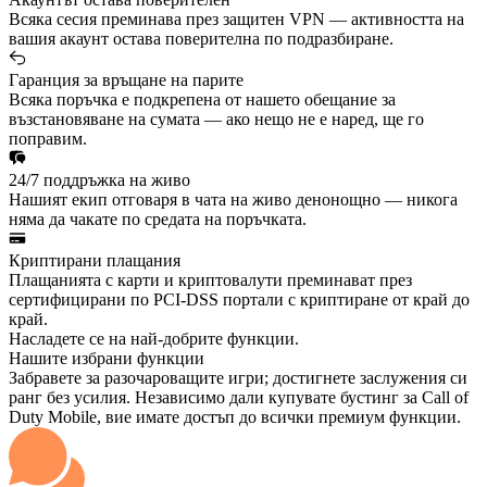
Всяка сесия преминава през защитен VPN — активността на
вашия акаунт остава поверителна по подразбиране.
Гаранция за връщане на парите
Всяка поръчка е подкрепена от нашето обещание за
възстановяване на сумата — ако нещо не е наред, ще го
поправим.
24/7 поддръжка на живо
Нашият екип отговаря в чата на живо денонощно — никога
няма да чакате по средата на поръчката.
Криптирани плащания
Плащанията с карти и криптовалути преминават през
сертифицирани по PCI-DSS портали с криптиране от край до
край.
Насладете се на най-добрите функции.
Нашите избрани функции
Забравете за разочароващите игри; достигнете заслужения си
ранг без усилия. Независимо дали купувате бустинг за Call of
Duty Mobile, вие имате достъп до всички премиум функции.