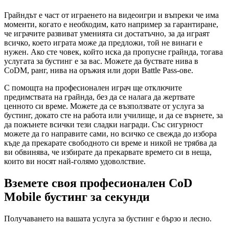
Грайндът е част от играенето на видеоигри и въпреки че има
моменти, когато е необходим, като например за гарантиране,
че играчите развиват уменията си достатъчно, за да играят
всичко, което играта може да предложи, той не винаги е
нужен. Ако сте човек, който иска да пропусне грайнда, тогава
услугата за бустинг е за вас. Можете да буствате нива в
CoDM, ранг, нива на оръжия или дори Battle Pass-ове.
С помощта на професионален играч ще отключите
предимствата на грайнда, без да се налага да жертвате
ценното си време. Можете да се възползвате от услуга за
бустинг, докато сте на работа или училище, и да се върнете, за
да пожънете всички тези сладки награди. Със сигурност
можете да го направите сами, но всичко се свежда до избора
къде да прекарате свободното си време и никой не трябва да
ви обвинява, че избирате да прекарвате времето си в неща,
които ви носят най-голямо удоволствие.
Вземете своя професионален CoD
Mobile бустинг за секунди
Получаването на вашата услуга за бустинг е бързо и лесно.