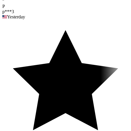
"
P
p***3
Yesterday