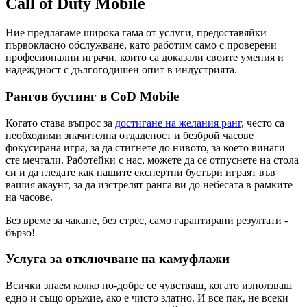
Call of Duty Mobile
Ние предлагаме широка гама от услуги, предоставяйки
първокласно обслужване, като работим само с проверени
професионални играчи, които са доказали своите умения и
надеждност с дългогодишен опит в индустрията.
Рангов бустинг в CoD Mobile
Когато става въпрос за
достигане на желания ранг
, често са
необходими значителна отдаденост и безброй часове
фокусирана игра, за да стигнете до нивото, за което винаги
сте мечтали. Работейки с нас, можете да се отпуснете на стола
си и да гледате как нашите експертни бустъри играят във
вашия акаунт, за да изстрелят ранга ви до небесата в рамките
на часове.
Без време за чакане, без стрес, само гарантирани резултати -
бързо!
Услуга за отключване на камуфлажи
Всички знаем колко по-добре се чувстваш, когато използваш
едно и също оръжие, ако е чисто златно. И все пак, не всеки