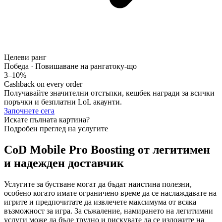
Целеви ранг
Победа · Повишаване на ранга
току-що
3–10%
Cashback on every order
Получавайте значителни отстъпки, кешбек награди за всички
поръчки и безплатни LoL акаунти.
Започнете сега
Искате пълната картина?
Подробен преглед на услугите
CoD Mobile Pro Boosting от легитимен
и надежден доставчик
Услугите за бустване могат да бъдат наистина полезни,
особено когато имате ограничено време да се наслаждавате на
игрите и предпочитате да извлечете максимума от всяка
възможност за игра. За съжаление, намирането на легитимни
услуги може да бъде трудно и рискувате да се изложите на