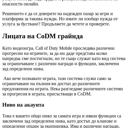
опасности онлайн.
Решението е да се доверите на надежден пазар за игри и
платформа за такива нужди. Но имате ли изобщо нужда от
услуга за бустване? Продължете да четете и проверете.
Лицата на CoDM грайнда
Като видеоигра, Call of Duty Mobile проследява различни
прогресии на играчите, за да ни даде представа колко
напредък сме постигнали, но те също служат като вид система
за ограничаване с различни награди и функции, заключени
зад определени нива.
Ако вече познавате играта, тази система служи само за
ограничаване на пълния ви достъп до различните
предложения на играта. Нека разгледаме различните системи
за прогресия в играта, присъстващи в CoDM.
Ниво на акаунта
Това е вашето общо ниво за самата игра и някои функции са
заключени зад определени нива, като достъп до кланове и
определени опции за екипировка. Има и различни награди,