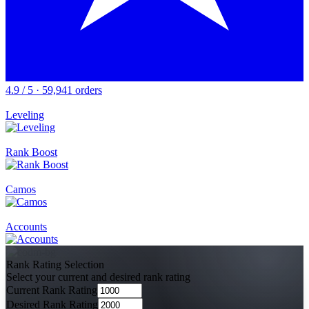
4.9 / 5 · 59,941 orders
Leveling
Rank Boost
Camos
Accounts
Rank Rating Selection
Select your current and desired rank rating
Current Rank Rating
Desired Rank Rating