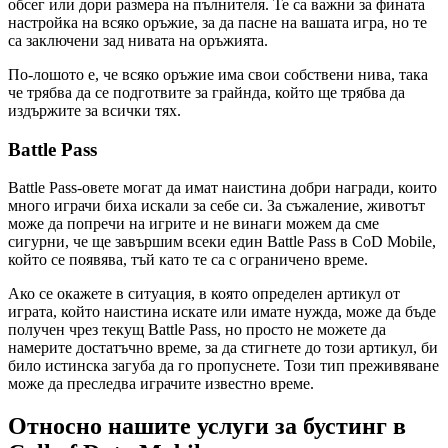
обсег или дори размера на пълнителя. Те са важни за фината
настройка на всяко оръжие, за да пасне на вашата игра, но те
са заключени зад нивата на оръжията.
По-лошото е, че всяко оръжие има свои собствени нива, така
че трябва да се подготвите за грайнда, който ще трябва да
издържите за всички тях.
Battle Pass
Battle Pass-овете могат да имат наистина добри награди, които
много играчи биха искали за себе си. За съжаление, животът
може да попречи на игрите и не винаги можем да сме
сигурни, че ще завършим всеки един Battle Pass в CoD Mobile,
който се появява, тъй като те са с ограничено време.
Ако се окажете в ситуация, в която определен артикул от
играта, който наистина искате или имате нужда, може да бъде
получен чрез текущ Battle Pass, но просто не можете да
намерите достатъчно време, за да стигнете до този артикул, би
било истинска загуба да го пропуснете. Този тип преживяване
може да преследва играчите известно време.
Относно нашите услуги за бустинг в