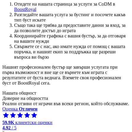
Отидете на нашата страница за услуги за CoDM в
BoostRoyal
Разгледайте вашата услуга за бустинг и посочете какъв
тип буст искате
Също така ще трябва да предоставите данни за вход, за
да позволите достъп до играта
Координирайте графика с вашия бустър, за да отговаря
на вашите нужди
Свържете се с нас, ако имате нужда от помощ с вашата
поръчка, и нашият екип за поддръжка ще разреши
въпроса ви бързо
Нашият професионален бустър ще завърши услугата при
първа възможност и вие ще се върнете към играта с
резултатите от буста веднага. Вземете своя професионален
буст от BoostRoyal сега.
Нашата общност
Доверие на общността
Реални отзиви от играчи във всеки регион, който обслужваме.
Оценка
Отличен
59.9K
клиентски оценки
4.92
/ 5