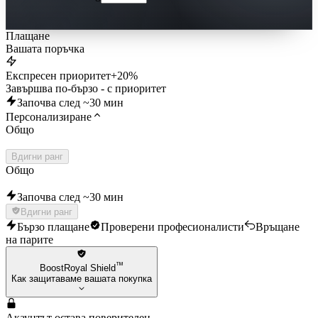
Плащане
Вашата поръчка
Експресен приоритет
+20%
Завършва по-бързо - с приоритет
Започва след ~30 мин
Персонализиране
Общо
Вдигни ранг
Общо
Започва след ~30 мин
Вдигни ранг
Бързо плащане
Проверени професионалисти
Връщане
на парите
™
BoostRoyal Shield
Как защитаваме вашата покупка
Акаунтът остава поверителен