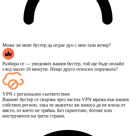
Може ли моят бустер да играе дуо с мен тази вечер?
Разбира се — уведомих вашия бустер, той ще бъде онлайн
след около 10 минути. Нещо друго относно поръчката?
Да — всеки мач се появява във вашето табло веднага след
VPN с регионално съответствие
приключването му, а ако искате да гледате самите игри,
Вашият бустер се свързва чрез частна VPN мрежа във вашия
добавете „Стрийминг“ при плащане.
собствен регион, така че акаунтът ви никога да не влиза от
място, от което не трябва. Без скриптове, ботове или
инструменти на трети страни.