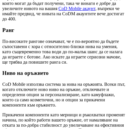
които могат да бъдат получени, така че винаги е добре да
увеличите нивото на вашия
CoD Mobile акаунт
, въпреки че
имайте предвид, че нивата на CoDM акаунтите вече достигат
до 400.
Ранг
По-високите рангове означават, че е по-вероятно да бъдете
съпоставени с хора с относително близки нива на умения,
като същевременно това води до по-малък шанс да се налага
да играете с ботове. Ако искате да играете сериозни мачове,
ще трябва да повишите ранга си.
Ниво на оръжието
CoD Mobile използва система за нива на оръжията. Всеки път,
когато отключите ново ниво на оръжие, отключвате и
определени опции за персонализиране, като камуфлажи,
които са само козметични, но и опции за прикачени
компоненти към оръжието.
Прикачени компоненти като мерници и ръкохватки променят
начина, по който работи вашето оръжие, от намаляване на
отката за по-добра стабилност до увеличаване на ефективния