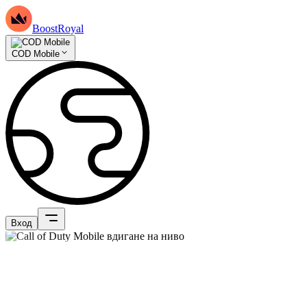
BoostRoyal
COD Mobile
Вход