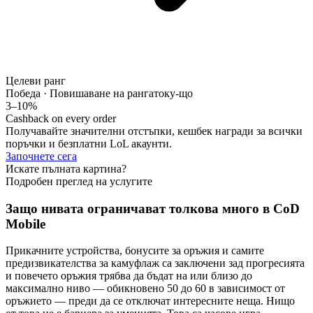
Целеви ранг
Победа · Повишаване на ранга
току-що
3–10%
Cashback on every order
Получавайте значителни отстъпки, кешбек награди за всички
поръчки и безплатни LoL акаунти.
Започнете сега
Искате пълната картина?
Подробен преглед на услугите
Защо нивата ограничават толкова много в CoD
Mobile
Прикачните устройства, бонусите за оръжия и самите
предизвикателства за камуфлаж са заключени зад прогресията
и повечето оръжия трябва да бъдат на или близо до
максимално ниво — обикновено 50 до 60 в зависимост от
оръжието — преди да се отключат интересните неща. Нищо