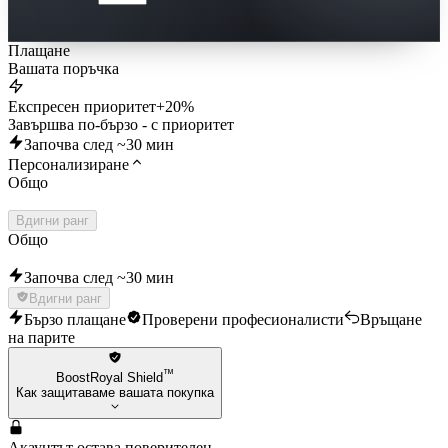
Плащане
Вашата поръчка
Експресен приоритет
+20%
Завършва по-бързо - с приоритет
Започва след ~30 мин
Персонализиране
Общо
Вдигни ранг
Общо
Започва след ~30 мин
Вдигни ранг
Бързо плащане
Проверени професионалисти
Връщане
на парите
™
BoostRoyal Shield
Как защитаваме вашата покупка
Акаунтът остава поверителен