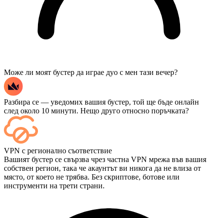
Може ли моят бустер да играе дуо с мен тази вечер?
Разбира се — уведомих вашия бустер, той ще бъде онлайн
след около 10 минути. Нещо друго относно поръчката?
Да — всеки мач се появява във вашето табло веднага след
VPN с регионално съответствие
приключването му, а ако искате да гледате самите игри,
Вашият бустер се свързва чрез частна VPN мрежа във вашия
добавете „Стрийминг“ при плащане.
собствен регион, така че акаунтът ви никога да не влиза от
място, от което не трябва. Без скриптове, ботове или
инструменти на трети страни.