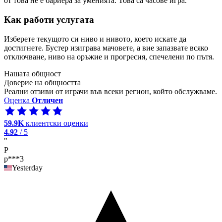
от това не е бариера за уменията. Това са часове игра.
Как работи услугата
Изберете текущото си ниво и нивото, което искате да
достигнете. Бустер изиграва мачовете, а вие запазвате всяко
отключване, ниво на оръжие и прогресия, спечелени по пътя.
Нашата общност
Доверие на общността
Реални отзиви от играчи във всеки регион, който обслужваме.
Оценка
Отличен
59.9K
клиентски оценки
4.92
/ 5
"
P
p***3
Yesterday