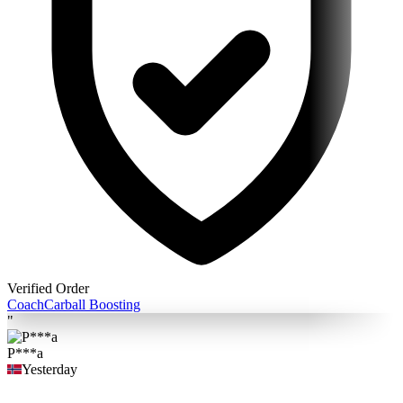
Verified Order
Coach
Carball Boosting
"
P***a
Yesterday