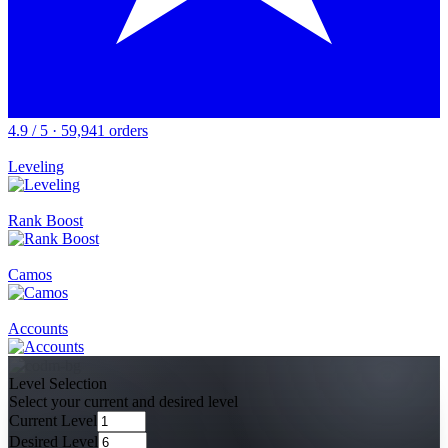
4.9 / 5 · 59,941 orders
Leveling
Rank Boost
Camos
Accounts
Level Selection
Select your current and desired level
Current Level
Desired Level