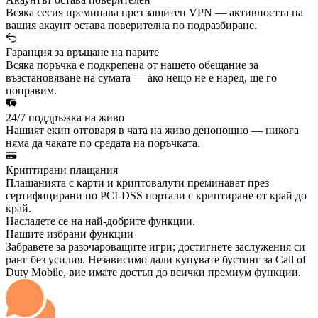
Всяка сесия преминава през защитен VPN — активността на
вашия акаунт остава поверителна по подразбиране.
Гаранция за връщане на парите
Всяка поръчка е подкрепена от нашето обещание за
възстановяване на сумата — ако нещо не е наред, ще го
поправим.
24/7 поддръжка на живо
Нашият екип отговаря в чата на живо денонощно — никога
няма да чакате по средата на поръчката.
Криптирани плащания
Плащанията с карти и криптовалути преминават през
сертифицирани по PCI-DSS портали с криптиране от край до
край.
Насладете се на най-добрите функции.
Нашите избрани функции
Забравете за разочароващите игри; достигнете заслужения си
ранг без усилия. Независимо дали купувате бустинг за Call of
Duty Mobile, вие имате достъп до всички премиум функции.