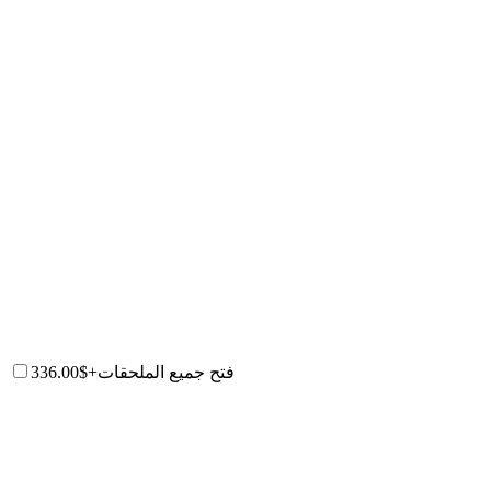
فتح جميع الملحقات
+$336.00