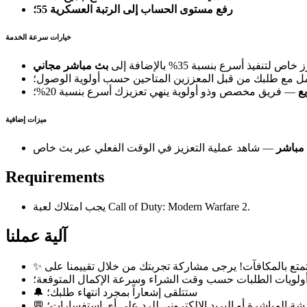
رفع مستوى الحساب إلى الرتبة العسكرية 55؛
خيارات سرعة الخدمة
فيذ أسرع بنسبة 35% بالإضافة إلى
مل مع طلبك من قبل المعززين المتاحين حسب أولوية الوصول؛
ع
— فريق مخصص وذو أولوية ينهي تعزيزك أسرع بنسبة 20%؛
ميزات إضافية
مباشر
Requirements
يجب امتلاك لعبة Call of Duty: Modern Warfare 2.
آلية عملنا
 أولويات الطلبات حسب وقت الشراء وسرعة الإكمال المتوقعة؛
🔔 ستتلقى إشعاراً بمجرد انتهاء طلبك؛
دشة المباشرة أو البريد الإلكتروني للرد على أي استفسارات؛