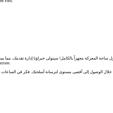
صل إلى الرتبة العسكرية 55، واحصل على كل سلاح، 
عة الشاملة كل ما تحتاجه لدخول ساحة المعركة مجهزاً بالكامل! سيتولى خبراؤنا إدارة تقدمك، مما 
في كل من odern Warfare 2
لال الوصول إلى أقصى مستوى لترسانة أسلحتك. فكر في الساعات التي 