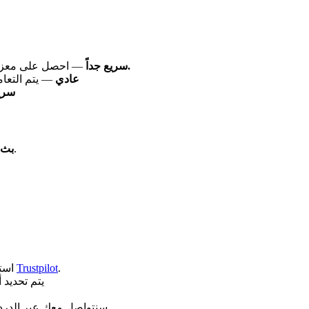
بث مباشر مجاني.
سريع جداً
— احصل على معزز خاص لتن
عادي
— يتم التعا
سري
— شاهد عملية التعزيز في الوقت الفعلي عبر بث خاص.
بث 
.
Trustpilot
✨ استمتع بالمكافآت! يرجى مشاركة تجربتك من خلال تقييمنا على
يتم تحديد
💬 سنتواصل معك عبر الدر