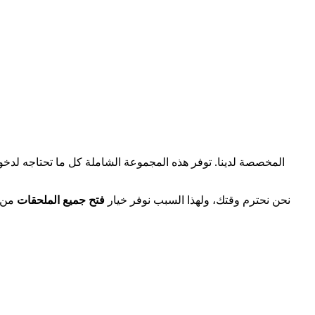
انطلق في Modern Warfare 2 بثقة مع باقة المبتدئين MW2 المخصصة لدينا. توفر هذه المجمو
نحن نحترم وقتك، ولهذا السبب نوفر خيار
فتح جميع الملحقات
من خ