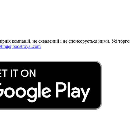
дочірніх компаній, не схвалений і не спонсорується ними. Усі тор
eting@boostroyal.com