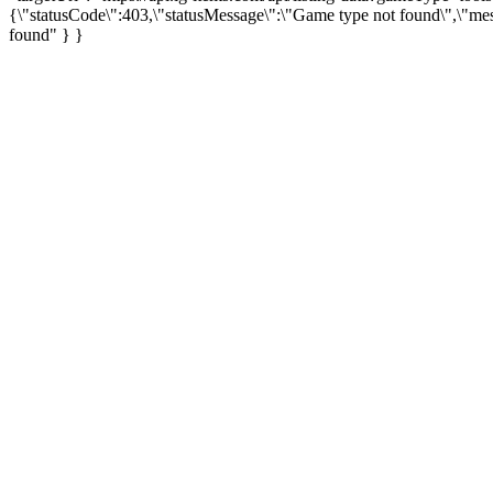
{\"statusCode\":403,\"statusMessage\":\"Game type not found\",\"me
found" } }