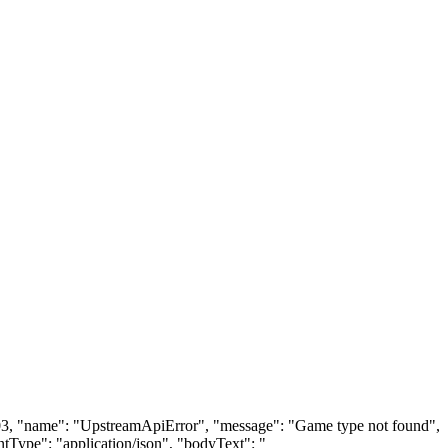
: 403, "name": "UpstreamApiError", "message": "Game type not found",
tType": "application/json", "bodyText": "