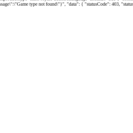
ssage\":\"Game type not found\"}", "data": { "statusCode": 403, "sta