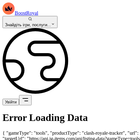
BoostRoyal
Знайдіть ігри, послуги...
Увійти
Error Loading Data
{ "gameType": "tools", "productType": "clash-royale-tracker", "url"
"targetUrl": "https://api.ig-items.com/api/listing-data?gameType=to