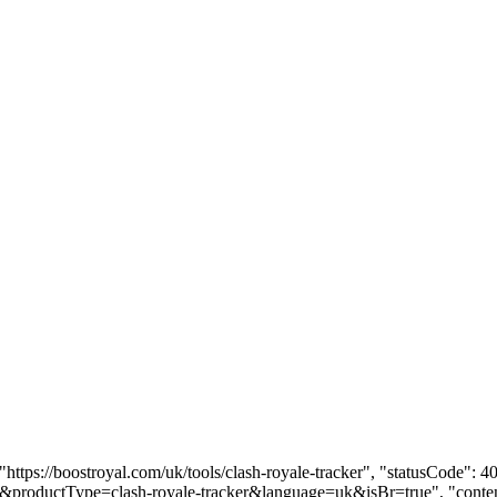
: "https://boostroyal.com/uk/tools/clash-royale-tracker", "statusCode"
ols&productType=clash-royale-tracker&language=uk&isBr=true", "conten