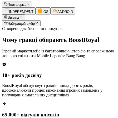
Платформа
INDEPENDENT
IOS
ANDROID
Вигляд
Найкращий вибір
Створено для безпечних покупок
Чому гравці обирають BoostRoyal
Ігровий маркетплейс із багаторічною історією та справжньою
довірою спільноти
Mobile Legends: Bang Bang
.
10+ років досвіду
BoostRoyal обслуговує гравців понад десять років,
вдосконалюючи процес виконання ігрових замовлень у
популярних змагальних дисциплінах.
65,000+ відгуків клієнтів