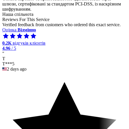
шлюзи, сертифіковані за стандартом PCI-DSS, із наскрізним
шифруванням.
Наша спільнота
Reviews For This Service
Verified feedback from customers who ordered this exact service.
Оцінка
Відмінно
0.2K
відгуків клієнтів
4.96
/ 5
"
T
T***5
2 days ago