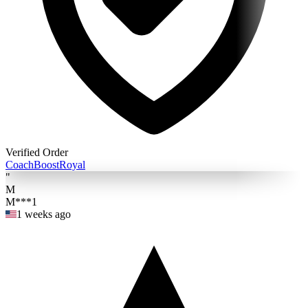
Verified Order
Coach
BoostRoyal
"
M
M***1
1 weeks ago