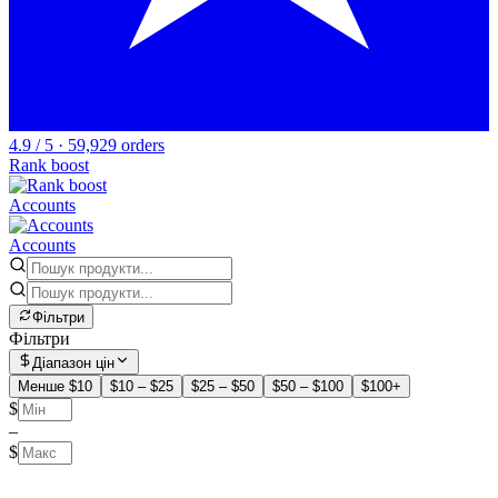
4.9 / 5 · 59,929 orders
Rank boost
Accounts
Accounts
Фільтри
Фільтри
Діапазон цін
Менше $10
$10 – $25
$25 – $50
$50 – $100
$100+
$
–
$