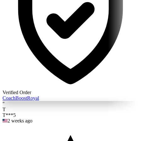
Verified Order
Coach
BoostRoyal
"
T
T***5
2 weeks ago