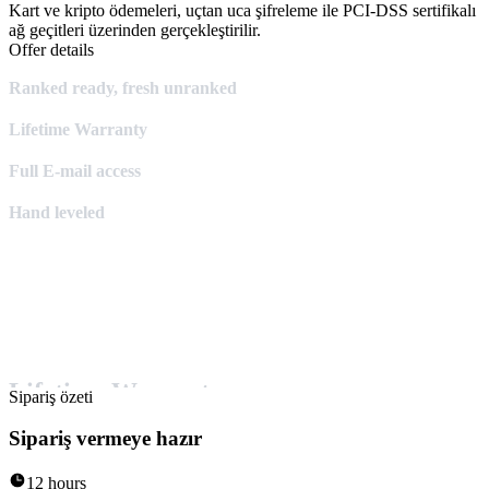
Kart ve kripto ödemeleri, uçtan uca şifreleme ile PCI-DSS sertifikalı
ağ geçitleri üzerinden gerçekleştirilir.
Offer details
Ranked ready, fresh unranked
Lifetime Warranty
Full E-mail access
Hand leveled
Lifetime Warranty:
Sipariş özeti
If the account gets banned or lost due to any defect of our own you
Sipariş vermeye hazır
will receive a new account of the same type for free!
12 hours