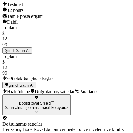
Teslimat
12 hours
Tam e-posta erişimi
Dahil
Toplam
$
12
99
Şimdi Satın Al
Toplam
$
12
99
~30 dakika içinde başlar
Şimdi Satın Al
Hızlı ödeme
Doğrulanmış satıcılar
Para iadesi
™
BoostRoyal Shield
Satın alma işleminizi nasıl koruyoruz
Doğrulanmış satıcılar
Her satıcı, BoostRoyal'da ilan vermeden önce incelenir ve kimlik