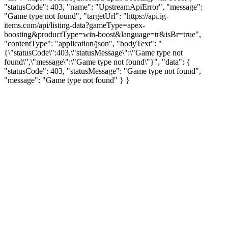
"statusCode": 403, "name": "UpstreamApiError", "message":
"Game type not found", "targetUrl": "https://api.ig-
items.com/api/listing-data?gameType=apex-
boosting&productType=win-boost&language=tr&isBr=true",
"contentType": "application/json", "bodyText": "
{\"statusCode\":403,\"statusMessage\":\"Game type not
found\",\"message\":\"Game type not found\"}", "data": {
"statusCode": 403, "statusMessage": "Game type not found",
"message": "Game type not found" } }