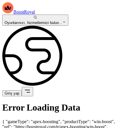
BoostRoyal
Oyunlarınızı, hizmetlerinizi bulun...
Giriş yap
Error Loading Data
{ "gameType": "apex-boosting", "productType": "win-boost",
"url": "https://boostroyal.com/tr/apex-boosting/win-boost",