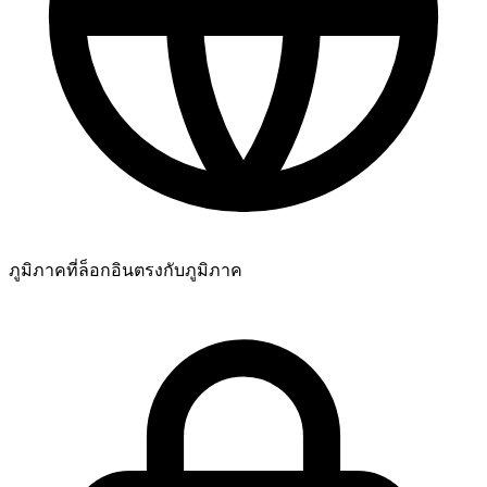
ยอดเยี่ยม! ฉันสามารถติดตามความคืบหน้าแบบสดๆ ได้ไหม?
ยอดเยี่ยมมาก พวกคุณคือที่สุดเลย 🧡
ภูมิภาคที่ล็อกอิน
ตรงกับภูมิภาค