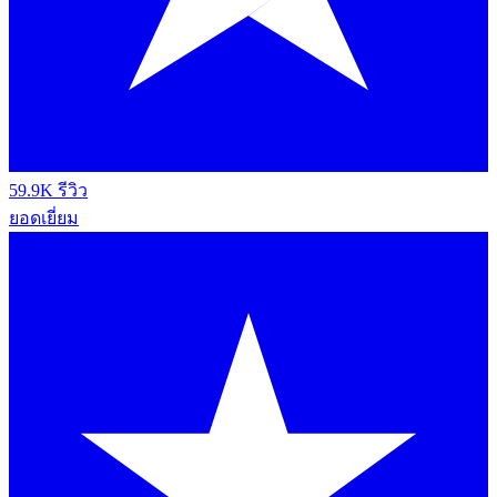
59.9K รีวิว
ยอดเยี่ยม