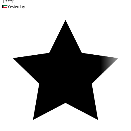
T***h
Yesterday