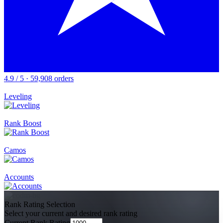
4.9 / 5 · 59,908 orders
Leveling
Rank Boost
Camos
Accounts
Rank Rating Selection
Select your current and desired rank rating
Current Rank Rating