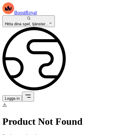
BoostRoyal
Hitta dina spel, tjänster...
Logga in
⚠️
Product Not Found