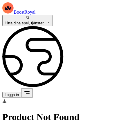
BoostRoyal
Hitta dina spel, tjänster...
Logga in
⚠️
Product Not Found