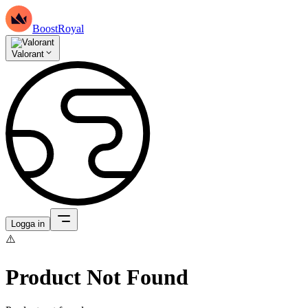
BoostRoyal
Valorant
Logga in
⚠️
Product Not Found