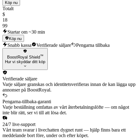
Köp nu
Totalt
$
18
99
Startar om ~30 min
Köp nu
Snabb kassa
Verifierade säljare
Pengarna tillbaka
™
BoostRoyal Shield
Hur vi skyddar ditt köp
Verifierade säljare
Varje säljare granskas och identitetsverifieras innan de kan lägga upp
annonser på BoostRoyal.
Pengarna-tillbaka-garanti
Varje beställning omfattas av vårt återbetalningslöfte — om något
inte blir rätt, ser vi till att lösa det.
24/7 live-support
Vårt team svarar i livechatten dygnet runt — hjälp finns bara ett
meddelande bort före, under och efter köpet.