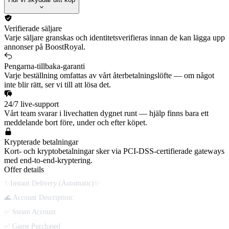
Verifierade säljare
Varje säljare granskas och identitetsverifieras innan de kan lägga upp
annonser på BoostRoyal.
Pengarna-tillbaka-garanti
Varje beställning omfattas av vårt återbetalningslöfte — om något
inte blir rätt, ser vi till att lösa det.
24/7 live-support
Vårt team svarar i livechatten dygnet runt — hjälp finns bara ett
meddelande bort före, under och efter köpet.
Krypterade betalningar
Kort- och kryptobetalningar sker via PCI-DSS-certifierade gateways
med end-to-end-kryptering.
Offer details
✨Instant Delivery (Automatic)✨
🌊 Account Description:
✅ Steam Account
✅ Game Purchased