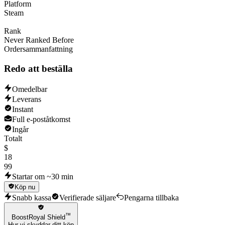
Platform
Steam
Rank
Never Ranked Before
Ordersammanfattning
Redo att beställa
Omedelbar
Leverans
Instant
Full e-poståtkomst
Ingår
Totalt
$
18
99
Startar om ~30 min
Köp nu
Snabb kassa
Verifierade säljare
Pengarna tillbaka
™
BoostRoyal Shield
Hur vi skyddar ditt köp