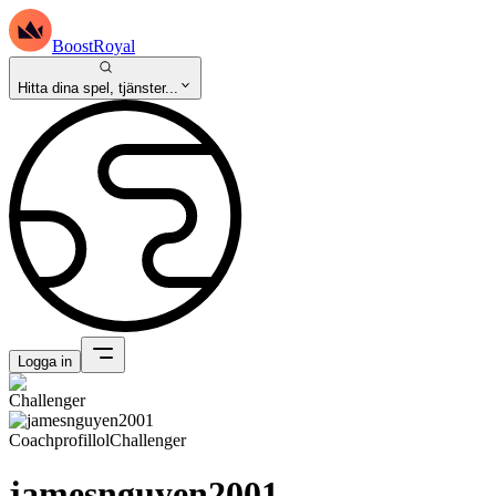
BoostRoyal
Hitta dina spel, tjänster...
Logga in
Coachprofil
lol
Challenger
jamesnguyen2001