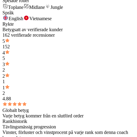
Spelade roller
Toplane
Midlane
Jungle
Språk
English
Vietnamese
Rykte
Betygsatt av verifierade kunder
162 verifierade recensioner
5
152
4
5
3
2
2
1
1
2
4.88
Globalt betyg
Varje betyg kommer från en slutförd order
Rankhistorik
Tävlingsmässig progression
Vinster, förluster och vinstprocent på varje rank som denna coach