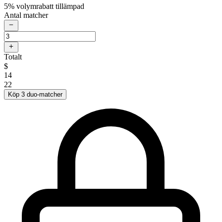
5% volymrabatt tillämpad
Antal matcher
Totalt
$
14
22
Köp 3 duo-matcher