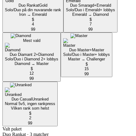
Duo Rankat
Gold
Duo Smaragd+
Emerald
Solo/Duo på din nuvarande rank
Solo/Duo i Emerald+ lobbys
Iron → Emerald
Emerald → Diamond
$
$
4
7
99
99
Mest vald
Duo Master+
Master
Duo Diamant 2+
Diamond
Solo/Duo i Master+ lobbys
Solo/Duo i Diamond 2+ lobbys
Master → Challenger
Diamond → Master
$
$
15
12
99
99
Duo Casual
Unranked
Normal 5v5, ingen rankpress
Vilken rank som helst
$
2
99
Valt paket
Duo Rankat
· 3 matcher