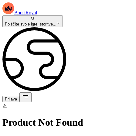
BoostRoyal
Poiščite svoje igre, storitve...
Prijava
⚠️
Product Not Found