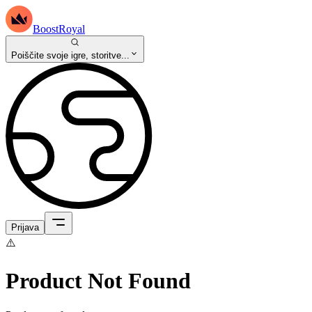
BoostRoyal
Poiščite svoje igre, storitve...
Prijava
⚠️
Product Not Found