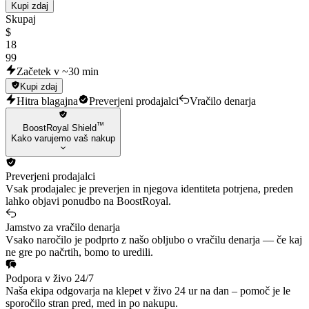
Kupi zdaj
Skupaj
$
18
99
Začetek v ~30 min
Kupi zdaj
Hitra blagajna
Preverjeni prodajalci
Vračilo denarja
™
BoostRoyal Shield
Kako varujemo vaš nakup
Preverjeni prodajalci
Vsak prodajalec je preverjen in njegova identiteta potrjena, preden
lahko objavi ponudbo na BoostRoyal.
Jamstvo za vračilo denarja
Vsako naročilo je podprto z našo obljubo o vračilu denarja — če kaj
ne gre po načrtih, bomo to uredili.
Podpora v živo 24/7
Naša ekipa odgovarja na klepet v živo 24 ur na dan – pomoč je le
sporočilo stran pred, med in po nakupu.