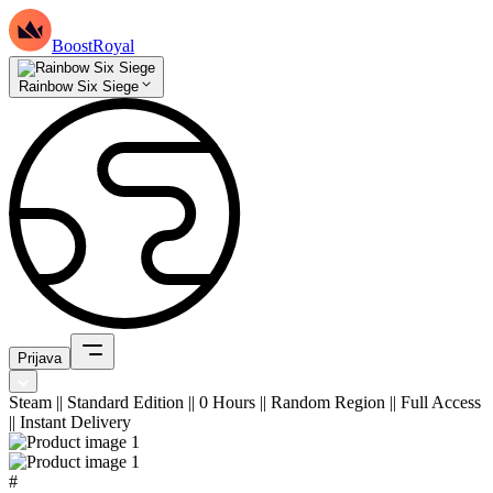
BoostRoyal
Rainbow Six Siege
Prijava
Steam || Standard Edition || 0 Hours || Random Region || Full Access
|| Instant Delivery
#