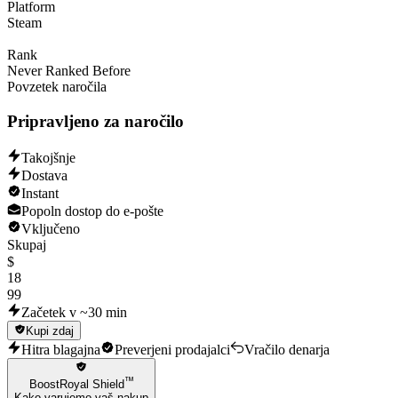
Platform
Steam
Rank
Never Ranked Before
Povzetek naročila
Pripravljeno za naročilo
Takojšnje
Dostava
Instant
Popoln dostop do e-pošte
Vključeno
Skupaj
$
18
99
Začetek v ~30 min
Kupi zdaj
Hitra blagajna
Preverjeni prodajalci
Vračilo denarja
™
BoostRoyal Shield
Kako varujemo vaš nakup