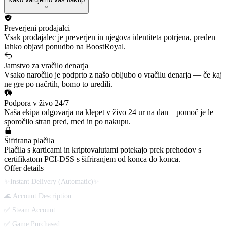
Preverjeni prodajalci
Vsak prodajalec je preverjen in njegova identiteta potrjena, preden
lahko objavi ponudbo na BoostRoyal.
Jamstvo za vračilo denarja
Vsako naročilo je podprto z našo obljubo o vračilu denarja — če kaj
ne gre po načrtih, bomo to uredili.
Podpora v živo 24/7
Naša ekipa odgovarja na klepet v živo 24 ur na dan – pomoč je le
sporočilo stran pred, med in po nakupu.
Šifrirana plačila
Plačila s karticami in kriptovalutami potekajo prek prehodov s
certifikatom PCI-DSS s šifriranjem od konca do konca.
Offer details
✨Instant Delivery (Automatic)✨
🌊 Account Description:
✅ Steam Account
✅ Game Purchased