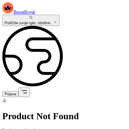
BoostRoyal
Poiščite svoje igre, storitve...
Prijava
⚠️
Product Not Found