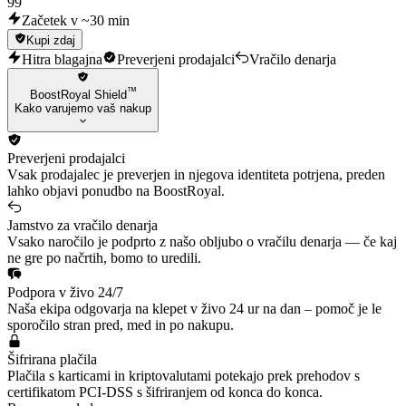
99
Začetek v ~30 min
Kupi zdaj
Hitra blagajna
Preverjeni prodajalci
Vračilo denarja
™
BoostRoyal Shield
Kako varujemo vaš nakup
Preverjeni prodajalci
Vsak prodajalec je preverjen in njegova identiteta potrjena, preden
lahko objavi ponudbo na BoostRoyal.
Jamstvo za vračilo denarja
Vsako naročilo je podprto z našo obljubo o vračilu denarja — če kaj
ne gre po načrtih, bomo to uredili.
Podpora v živo 24/7
Naša ekipa odgovarja na klepet v živo 24 ur na dan – pomoč je le
sporočilo stran pred, med in po nakupu.
Šifrirana plačila
Plačila s karticami in kriptovalutami potekajo prek prehodov s
certifikatom PCI-DSS s šifriranjem od konca do konca.