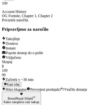
100
Account History
OG Fortnite, Chapter 1, Chapter 2
Povzetek naročila
Pripravljeno za naročilo
Takojšnje
Dostava
Instant
Popoln dostop do e-pošte
Vključeno
Skupaj
$
109
99
Začetek v ~30 min
Kupi zdaj
Hitra blagajna
Preverjeni prodajalci
Vračilo denarja
™
BoostRoyal Shield
Kako varujemo vaš nakup