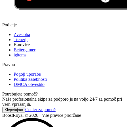
Podjetje
Zvestoba
Trenerji
E-novice
Bettergamer
igitems
Pravno
Pogoji uporabe
Politika zasebnosti
DMCA obvestilo
Potrebujete pomoč?
Naša profesionalna ekipa za podporo je na voljo 24/7 za pomoč pri
vseh vprašanjih.
Center za pomoč
Klepetajmo
BoostRoyal © 2026 - Vse pravice pridržane