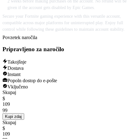
2 weeks before making purchases on the account. No refund will be
given if the account gets disabled by Epic Games.
Secure your Fortnite gaming experience with this versatile account,
compatible across major platforms for uninterrupted play. Enjoy full
control while following these guidelines to maintain account stability.
Povzetek naročila
Pripravljeno za naročilo
Takojšnje
Dostava
Instant
Popoln dostop do e-pošte
Vključeno
Skupaj
$
109
99
Kupi zdaj
Skupaj
$
109