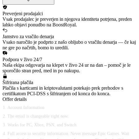
Preverjeni prodajalci
Vsak prodajalec je preverjen in njegova identiteta potrjena, preden
lahko objavi ponudbo na BoostRoyal.
Jamstvo za vračilo denarja
Vsako naročilo je podprto z našo obljubo o vračilu denarja — če kaj
ne gre po načrtih, bomo to uredili.
Podpora v živo 24/7
Naša ekipa odgovarja na klepet v živo 24 ur na dan – pomoč je le
sporočilo stran pred, med in po nakupu.
Šifrirana plačila
Plačila s karticami in kriptovalutami potekajo prek prehodov s
certifikatom PCI-DSS s šifriranjem od konca do konca.
Offer details
Account Information
The email is changeable right now.
Works for PC, Xbox, PSN, and Switch.
Full access to security information. Never message Epic Games. Wait