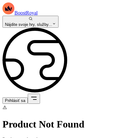
BoostRoyal
Nájdite svoje hry, služby...
Prihlásiť sa
⚠️
Product Not Found