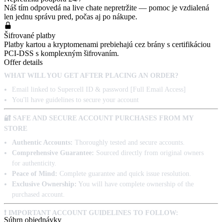
Náš tím odpovedá na live chate nepretržite — pomoc je vzdialená
len jednu správu pred, počas aj po nákupe.
Šifrované platby
Platby kartou a kryptomenami prebiehajú cez brány s certifikáciou
PCI-DSS s komplexným šifrovaním.
Offer details
WHAT WILL YOU GET AFTER PLACING AN ORDER?
Email linked to Supercell ID & password [Full Email Access]
You'll have guidelines to secure your account
🔐 SAFE AND SECURE ACCOUNT PURCHASES FROM MY
STORE
Authentic Accounts:
Thoroughly tested and secure accounts.
Comprehensive Guarantee:
Sourced directly from original owners
for authenticity.
Peace of Mind:
Complete guarantee and quick issue resolution.
Exclusive Ownership:
You will have complete ownership of the
purchased account.
❗ IMPORTANT ACCOUNT GUIDELINES TO FOLLOW:
Súhrn objednávky