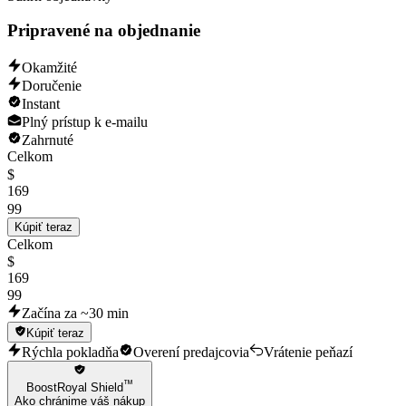
Keep your account private and avoid sharing it.
Do not contact Supercell help and support.
Pripravené na objednanie
Delay name changes for at least 12 hours and in-game purchases for
10 days.
Okamžité
Doručenie
Instant
Plný prístup k e-mailu
Zahrnuté
Celkom
$
169
99
Kúpiť teraz
Celkom
$
169
99
Začína za ~30 min
Kúpiť teraz
Rýchla pokladňa
Overení predajcovia
Vrátenie peňazí
™
BoostRoyal Shield
Ako chránime váš nákup