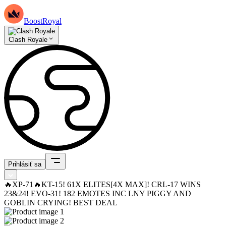
BoostRoyal
Clash Royale
Prihlásiť sa
🔥XP-71🔥KT-15! 61X ELITES[4X MAX]! CRL-17 WINS
23&24! EVO-31! 182 EMOTES INC LNY PIGGY AND
GOBLIN CRYING! BEST DEAL