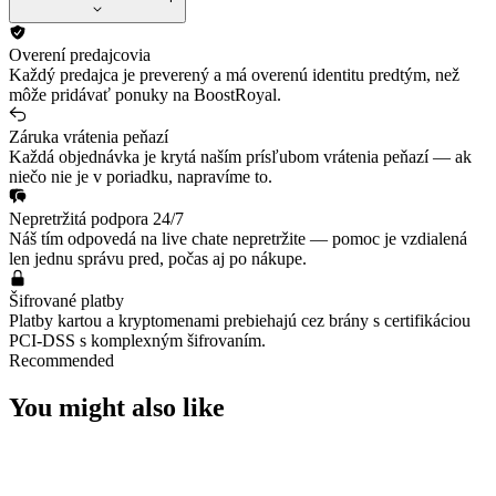
Overení predajcovia
Každý predajca je preverený a má overenú identitu predtým, než
môže pridávať ponuky na BoostRoyal.
Záruka vrátenia peňazí
Každá objednávka je krytá naším prísľubom vrátenia peňazí — ak
niečo nie je v poriadku, napravíme to.
Nepretržitá podpora 24/7
Náš tím odpovedá na live chate nepretržite — pomoc je vzdialená
len jednu správu pred, počas aj po nákupe.
Šifrované platby
Platby kartou a kryptomenami prebiehajú cez brány s certifikáciou
PCI-DSS s komplexným šifrovaním.
Recommended
You might also like