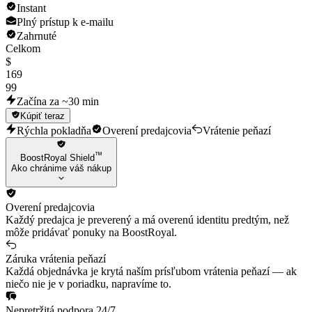
Instant
Plný prístup k e-mailu
Zahrnuté
Celkom
$
169
99
Začína za ~30 min
Kúpiť teraz
Rýchla pokladňa
Overení predajcovia
Vrátenie peňazí
™
BoostRoyal Shield
Ako chránime váš nákup
Overení predajcovia
Každý predajca je preverený a má overenú identitu predtým, než
môže pridávať ponuky na BoostRoyal.
Záruka vrátenia peňazí
Každá objednávka je krytá naším prísľubom vrátenia peňazí — ak
niečo nie je v poriadku, napravíme to.
Nepretržitá podpora 24/7