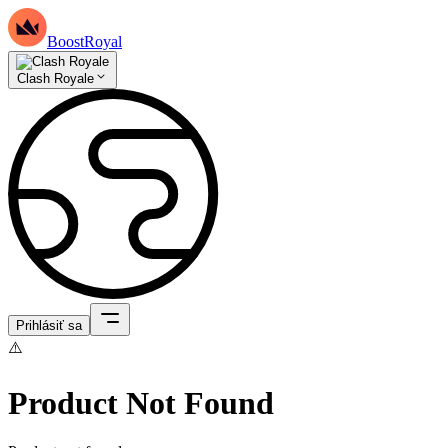
BoostRoyal
Clash Royale
Prihlásiť sa
⚠️
Product Not Found