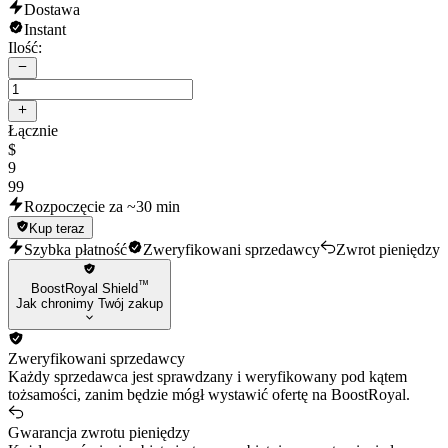
Dostawa
Instant
Ilość:
Łącznie
$
9
99
Rozpoczęcie za ~30 min
Kup teraz
Szybka płatność
Zweryfikowani sprzedawcy
Zwrot pieniędzy
™
BoostRoyal Shield
Jak chronimy Twój zakup
Zweryfikowani sprzedawcy
Każdy sprzedawca jest sprawdzany i weryfikowany pod kątem
tożsamości, zanim będzie mógł wystawić ofertę na BoostRoyal.
Gwarancja zwrotu pieniędzy