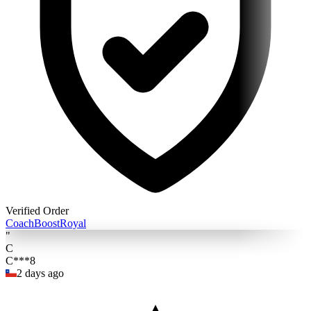
Verified Order
Coach
BoostRoyal
"
C
C***8
2 days ago