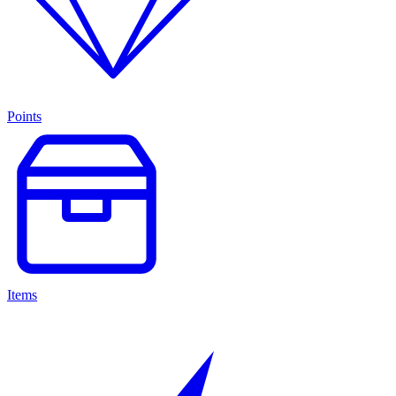
Points
Items