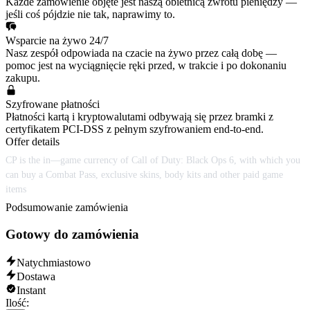
Każde zamówienie objęte jest naszą obietnicą zwrotu pieniędzy —
jeśli coś pójdzie nie tak, naprawimy to.
Wsparcie na żywo 24/7
Nasz zespół odpowiada na czacie na żywo przez całą dobę —
pomoc jest na wyciągnięcie ręki przed, w trakcie i po dokonaniu
zakupu.
Szyfrowane płatności
Płatności kartą i kryptowalutami odbywają się przez bramki z
certyfikatem PCI-DSS z pełnym szyfrowaniem end-to-end.
Offer details
CP is the in—game currency of Call of Duty: Black Ops 6, with which you
can buy a Combat Pass, exclusive skins, body kits and other paid game
items
Podsumowanie zamówienia
Gotowy do zamówienia
Natychmiastowo
Dostawa
Instant
Ilość: