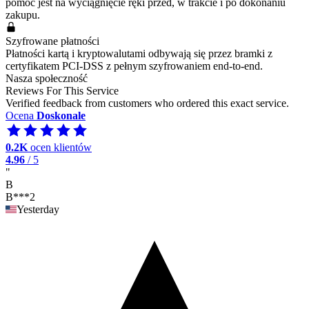
pomoc jest na wyciągnięcie ręki przed, w trakcie i po dokonaniu
zakupu.
Szyfrowane płatności
Płatności kartą i kryptowalutami odbywają się przez bramki z
certyfikatem PCI-DSS z pełnym szyfrowaniem end-to-end.
Nasza społeczność
Reviews For This Service
Verified feedback from customers who ordered this exact service.
Ocena
Doskonale
0.2K
ocen klientów
4.96
/ 5
"
B
B***2
Yesterday