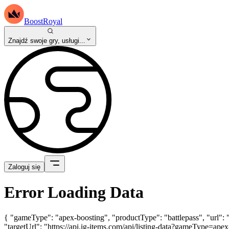
BoostRoyal
Znajdź swoje gry, usługi...
Zaloguj się
Error Loading Data
{ "gameType": "apex-boosting", "productType": "battlepass", "url": 
"targetUrl": "https://api.ig-items.com/api/listing-data?gameType=a