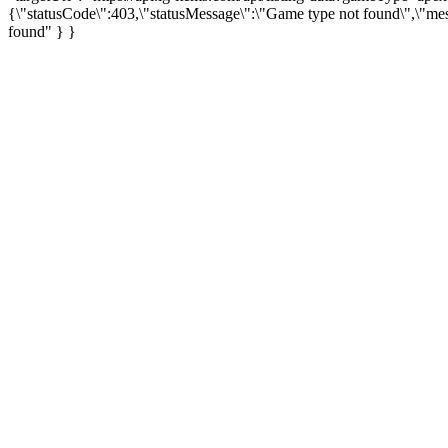
{\"statusCode\":403,\"statusMessage\":\"Game type not found\",\"me
found" } }