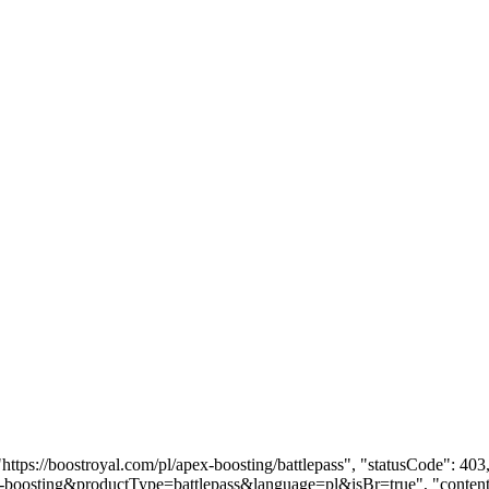
"https://boostroyal.com/pl/apex-boosting/battlepass", "statusCode": 
pex-boosting&productType=battlepass&language=pl&isBr=true", "content