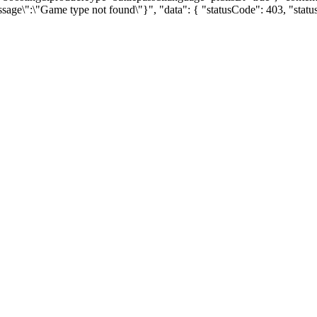
ssage\":\"Game type not found\"}", "data": { "statusCode": 403, "sta