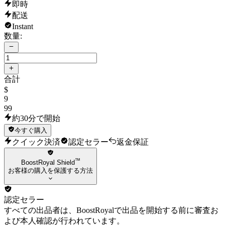
即時
配送
Instant
数量:
合計
$
9
99
約30分で開始
今すぐ購入
クイック決済
認定セラー
返金保証
™
BoostRoyal Shield
お客様の購入を保護する方法
認定セラー
すべての出品者は、BoostRoyalで出品を開始する前に審査お
よび本人確認が行われています。