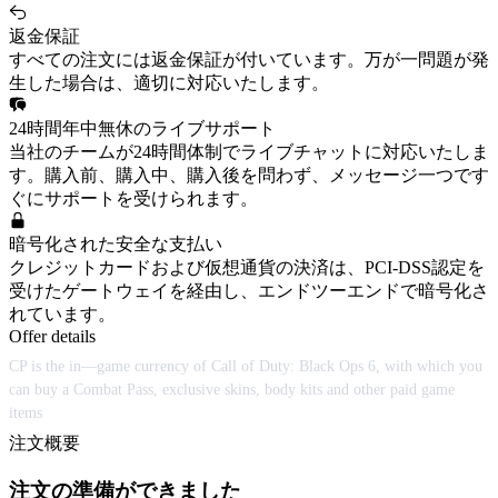
返金保証
すべての注文には返金保証が付いています。万が一問題が発
生した場合は、適切に対応いたします。
24時間年中無休のライブサポート
当社のチームが24時間体制でライブチャットに対応いたしま
す。購入前、購入中、購入後を問わず、メッセージ一つです
ぐにサポートを受けられます。
暗号化された安全な支払い
クレジットカードおよび仮想通貨の決済は、PCI-DSS認定を
受けたゲートウェイを経由し、エンドツーエンドで暗号化さ
れています。
Offer details
CP is the in—game currency of Call of Duty: Black Ops 6, with which you
can buy a Combat Pass, exclusive skins, body kits and other paid game
items
注文概要
注文の準備ができました