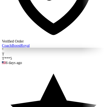
Verified Order
Coach
BoostRoyal
"
T
T***5
6 days ago