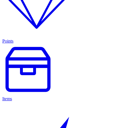
Points
Items