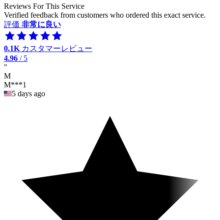
Reviews For This Service
Verified feedback from customers who ordered this exact service.
評価
非常に良い
0.1K
カスタマーレビュー
4.96
/ 5
"
M
M***1
5 days ago