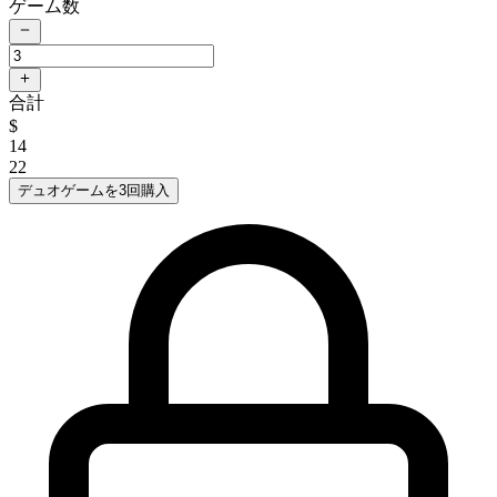
ゲーム数
合計
$
14
22
デュオゲームを3回購入