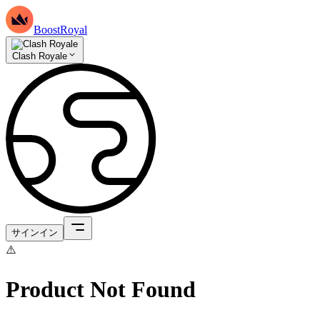
BoostRoyal
Clash Royale
サインイン
⚠️
Product Not Found