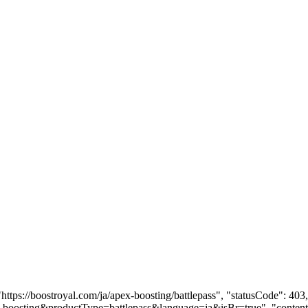
"https://boostroyal.com/ja/apex-boosting/battlepass", "statusCode": 
pex-boosting&productType=battlepass&language=ja&isBr=true", "content