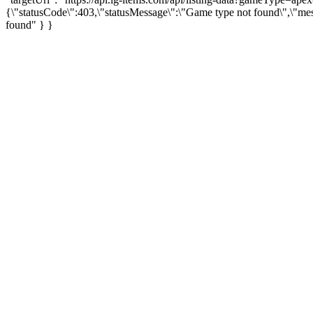
{\"statusCode\":403,\"statusMessage\":\"Game type not found\",\"me
found" } }