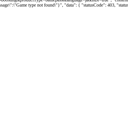
ssage\":\"Game type not found\"}", "data": { "statusCode": 403, "sta