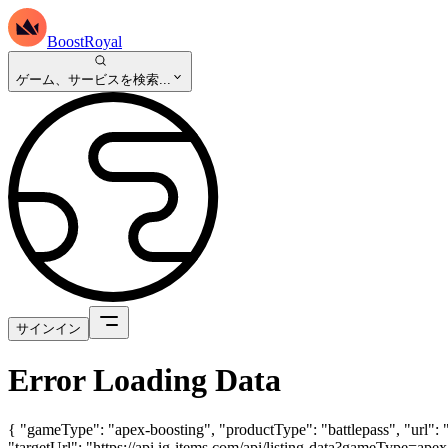
BoostRoyal
ゲーム、サービスを検索...
サインイン
Error Loading Data
{ "gameType": "apex-boosting", "productType": "battlepass", "url": 
"targetUrl": "https://api.ig-items.com/api/listing-data?gameType=a