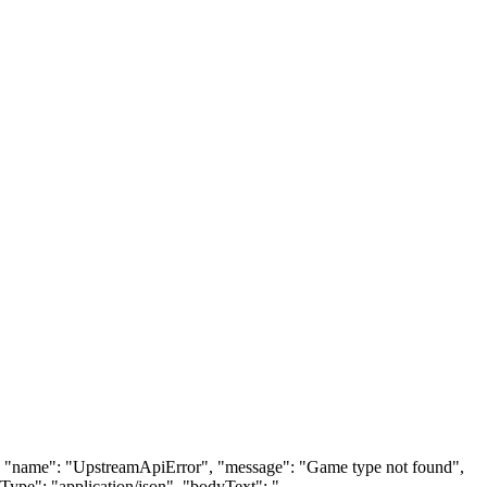
403, "name": "UpstreamApiError", "message": "Game type not found",
Type": "application/json", "bodyText": "