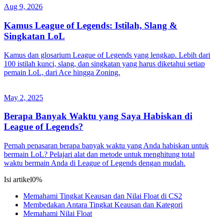
Aug 9, 2026
Kamus League of Legends: Istilah, Slang &
Singkatan LoL
Kamus dan glosarium League of Legends yang lengkap. Lebih dari
100 istilah kunci, slang, dan singkatan yang harus diketahui setiap
pemain LoL, dari Ace hingga Zoning.
May 2, 2025
Berapa Banyak Waktu yang Saya Habiskan di
League of Legends?
Pernah penasaran berapa banyak waktu yang Anda habiskan untuk
bermain LoL? Pelajari alat dan metode untuk menghitung total
waktu bermain Anda di League of Legends dengan mudah.
Isi artikel
0%
Memahami Tingkat Keausan dan Nilai Float di CS2
Membedakan Antara Tingkat Keausan dan Kategori
Memahami Nilai Float