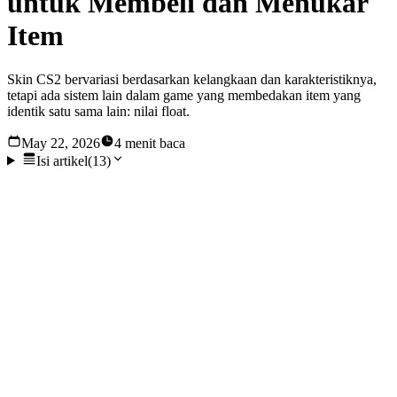
untuk Membeli dan Menukar
Item
Skin CS2 bervariasi berdasarkan kelangkaan dan karakteristiknya,
tetapi ada sistem lain dalam game yang membedakan item yang
identik satu sama lain: nilai float.
May 22, 2026
4 menit baca
Isi artikel
(
13
)
Skin CS2 bervariasi berdasarkan kelangkaan dan
karakteristiknya, tetapi ada sistem lain dalam game yang
membedakan item yang identik satu sama lain: nilai float.
Namun, hal ini juga menyebabkan kebingungan di antara
para pemain karena memperkenalkan lapisan kompleksitas
tambahan. Mari kita lihat lebih dekat nilai float dalam game
untuk lebih memahami nilai item untuk Counter-Strike 2.