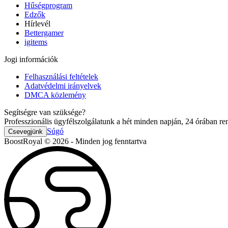
Hűségprogram
Edzők
Hírlevél
Bettergamer
igitems
Jogi információk
Felhasználási feltételek
Adatvédelmi irányelvek
DMCA közlemény
Segítségre van szüksége?
Professzionális ügyfélszolgálatunk a hét minden napján, 24 órában ren
Súgó
Csevegjünk
BoostRoyal © 2026 - Minden jog fenntartva