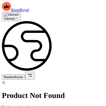
BoostRoyal
Valorant
Bejelentkezés
⚠️
Product Not Found