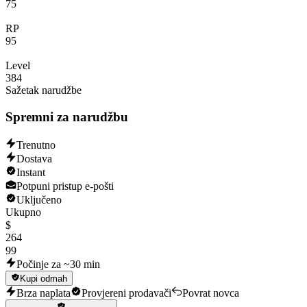
75
RP
95
Level
384
Sažetak narudžbe
Spremni za narudžbu
Trenutno
Dostava
Instant
Potpuni pristup e-pošti
Uključeno
Ukupno
$
264
99
Počinje za ~30 min
Kupi odmah
Brza naplata
Provjereni prodavači
Povrat novca