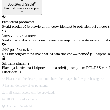
™
BoostRoyal Shield
Kako štitimo vašu kupnju
Provjereni prodavači
Svaki prodavač je provjeren i njegov identitet je potvrđen prije nego
Jamstvo povrata novca
Svaka narudžba je podržana našim obećanjem o povratu novca — ako n
24/7 podrška uživo
Naš tim odgovara na live chat 24 sata dnevno — pomoć je udaljena sa
Šifrirana plaćanja
Plaćanja karticama i kriptovalutama odvijaju se putem PCI-DSS certifi
Offer details
✨ Please read the description and check the images before purchasing. ✨
⚡ Instant delivery after payment.
💌 Full email access will be provided.
💯 100% trusted and safe.
💎 Account Details 💎: