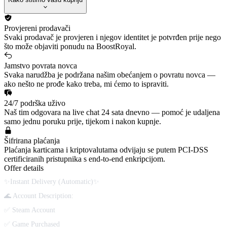
Provjereni prodavači
Svaki prodavač je provjeren i njegov identitet je potvrđen prije nego
što može objaviti ponudu na BoostRoyal.
Jamstvo povrata novca
Svaka narudžba je podržana našim obećanjem o povratu novca —
ako nešto ne prođe kako treba, mi ćemo to ispraviti.
24/7 podrška uživo
Naš tim odgovara na live chat 24 sata dnevno — pomoć je udaljena
samo jednu poruku prije, tijekom i nakon kupnje.
Šifrirana plaćanja
Plaćanja karticama i kriptovalutama odvijaju se putem PCI-DSS
certificiranih pristupnika s end-to-end enkripcijom.
Offer details
✨Instant Delivery (Automatic)✨
🌊 Account Description:
✅ Steam Account
✅ Game Purchased