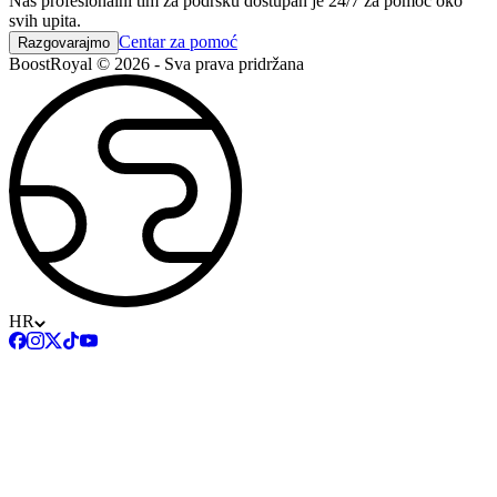
Naš profesionalni tim za podršku dostupan je 24/7 za pomoć oko
svih upita.
Centar za pomoć
Razgovarajmo
BoostRoyal © 2026 - Sva prava pridržana
HR