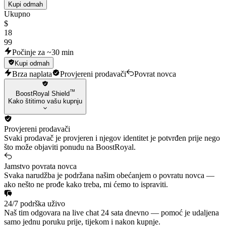
Kupi odmah
Ukupno
$
18
99
Počinje za ~30 min
Kupi odmah
Brza naplata
Provjereni prodavači
Povrat novca
™
BoostRoyal Shield
Kako štitimo vašu kupnju
Provjereni prodavači
Svaki prodavač je provjeren i njegov identitet je potvrđen prije nego
što može objaviti ponudu na BoostRoyal.
Jamstvo povrata novca
Svaka narudžba je podržana našim obećanjem o povratu novca —
ako nešto ne prođe kako treba, mi ćemo to ispraviti.
24/7 podrška uživo
Naš tim odgovara na live chat 24 sata dnevno — pomoć je udaljena
samo jednu poruku prije, tijekom i nakon kupnje.