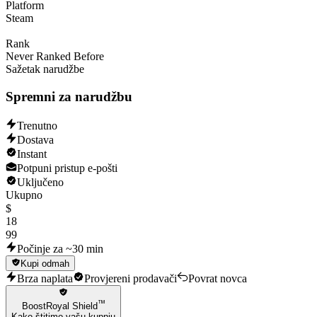
Platform
Steam
Rank
Never Ranked Before
Sažetak narudžbe
Spremni za narudžbu
Trenutno
Dostava
Instant
Potpuni pristup e-pošti
Uključeno
Ukupno
$
18
99
Počinje za ~30 min
Kupi odmah
Brza naplata
Provjereni prodavači
Povrat novca
™
BoostRoyal Shield
Kako štitimo vašu kupnju