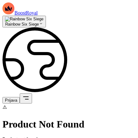
BoostRoyal
Rainbow Six Siege
Prijava
⚠️
Product Not Found