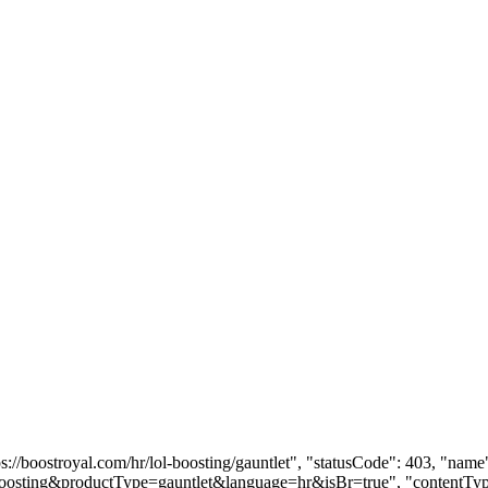
tps://boostroyal.com/hr/lol-boosting/gauntlet", "statusCode": 403, "n
l-boosting&productType=gauntlet&language=hr&isBr=true", "contentType