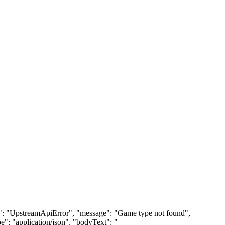
ame": "UpstreamApiError", "message": "Game type not found",
": "application/json", "bodyText": "