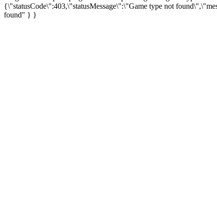
{\"statusCode\":403,\"statusMessage\":\"Game type not found\",\"me
found" } }