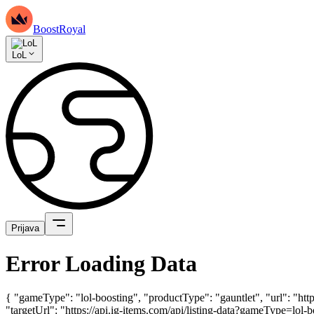
BoostRoyal
LoL
Prijava
Error Loading Data
{ "gameType": "lol-boosting", "productType": "gauntlet", "url": "ht
"targetUrl": "https://api.ig-items.com/api/listing-data?gameType=lo