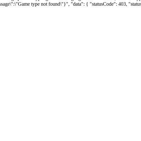
ssage\":\"Game type not found\"}", "data": { "statusCode": 403, "sta