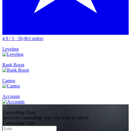
4.9 / 5 · 59,963 orders
Leveling
Rank Boost
Camos
Accounts
Camouflage Type
Select the camouflage type you want to unlock
Camouflage Type