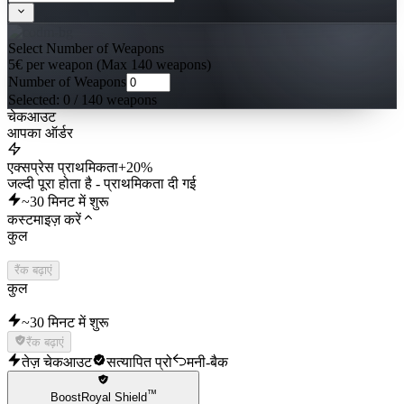
Select Number of Weapons
5€ per weapon (Max 140 weapons)
Number of Weapons
Selected:
0
/ 140 weapons
चेकआउट
आपका ऑर्डर
एक्सप्रेस प्राथमिकता
+20%
जल्दी पूरा होता है - प्राथमिकता दी गई
~30 मिनट में शुरू
कस्टमाइज़ करें
कुल
रैंक बढ़ाएं
कुल
~30 मिनट में शुरू
रैंक बढ़ाएं
तेज़ चेकआउट
सत्यापित प्रो
मनी-बैक
™
BoostRoyal Shield