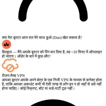
क्या मेरा बूस्टर आज रात मेरे साथ डुओ (Duo) खेल सकता है?
बिल्कुल — मैंने आपके बूस्टर को पिंग कर दिया है, वह ~10 मिनट में ऑनलाइन
हो जाएगा। ऑर्डर के बारे में कुछ और?
हाँ — हर मैच खत्म होते ही आपके डैशबोर्ड पर दिखाई देता है, और यदि आप गेम
रीजन-मैच्ड VPN
को लाइव देखना चाहते हैं, तो चेकआउट के समय Streaming जोड़ें।
आपका बूस्टर आपके अपने क्षेत्र के एक निजी VPN के माध्यम से कनेक्ट होता
है, ताकि आपका अकाउंट कभी भी ऐसी जगह से लॉग इन न हो जहाँ से उसे नहीं
होना चाहिए। कोई स्क्रिप्ट, बॉट या थर्ड-पार्टी टूल नहीं।