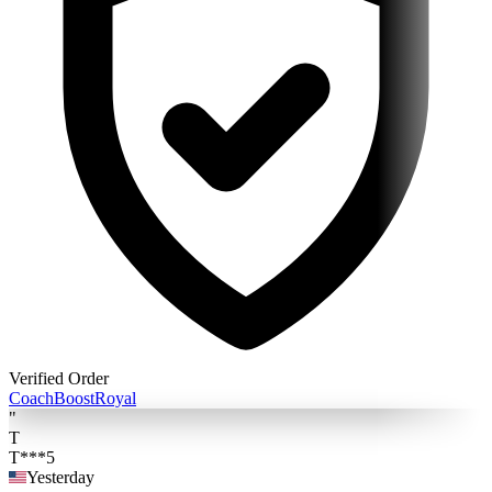
Verified Order
Coach
BoostRoyal
"
T
T***5
Yesterday