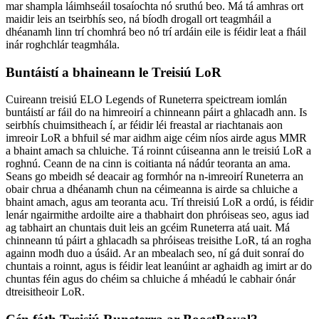
mar shampla láimhseáil tosaíochta nó sruthú beo. Má tá amhras ort
maidir leis an tseirbhís seo, ná bíodh drogall ort teagmháil a
dhéanamh linn trí chomhrá beo nó trí ardáin eile is féidir leat a fháil
inár roghchlár teagmhála.
Buntáistí a bhaineann le Treisiú LoR
Cuireann treisiú ELO Legends of Runeterra speictream iomlán
buntáistí ar fáil do na himreoirí a chinneann páirt a ghlacadh ann. Is
seirbhís chuimsitheach í, ar féidir léi freastal ar riachtanais aon
imreoir LoR a bhfuil sé mar aidhm aige céim níos airde agus MMR
a bhaint amach sa chluiche. Tá roinnt cúiseanna ann le treisiú LoR a
roghnú. Ceann de na cinn is coitianta ná nádúr teoranta an ama.
Seans go mbeidh sé deacair ag formhór na n-imreoirí Runeterra an
obair chrua a dhéanamh chun na céimeanna is airde sa chluiche a
bhaint amach, agus am teoranta acu. Trí threisiú LoR a ordú, is féidir
lenár ngairmithe ardoilte aire a thabhairt don phróiseas seo, agus iad
ag tabhairt an chuntais duit leis an gcéim Runeterra atá uait. Má
chinneann tú páirt a ghlacadh sa phróiseas treisithe LoR, tá an rogha
againn modh duo a úsáid. Ar an mbealach seo, ní gá duit sonraí do
chuntais a roinnt, agus is féidir leat leanúint ar aghaidh ag imirt ar do
chuntas féin agus do chéim sa chluiche á mhéadú le cabhair ónár
dtreisitheoir LoR.