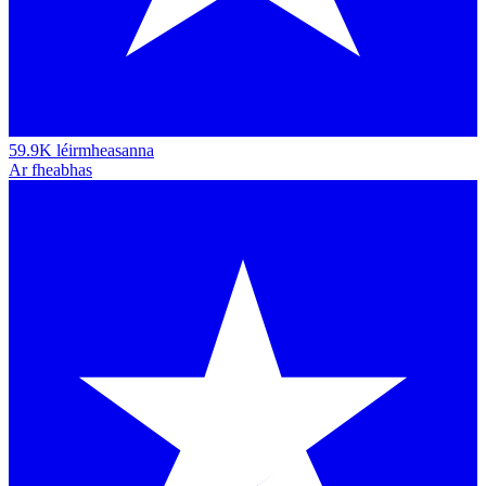
59.9K léirmheasanna
Ar fheabhas