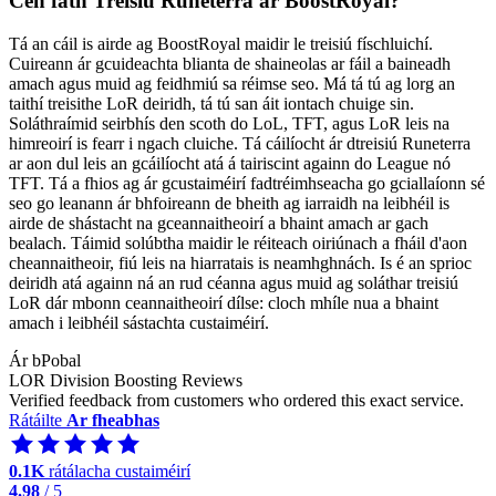
Cén fáth Treisiú Runeterra ar BoostRoyal?
Tá an cáil is airde ag BoostRoyal maidir le treisiú físchluichí.
Cuireann ár gcuideachta blianta de shaineolas ar fáil a baineadh
amach agus muid ag feidhmiú sa réimse seo. Má tá tú ag lorg an
taithí treisithe LoR deiridh, tá tú san áit iontach chuige sin.
Soláthraímid seirbhís den scoth do LoL, TFT, agus LoR leis na
himreoirí is fearr i ngach cluiche. Tá cáilíocht ár dtreisiú Runeterra
ar aon dul leis an gcáilíocht atá á tairiscint againn do League nó
TFT. Tá a fhios ag ár gcustaiméirí fadtréimhseacha go gciallaíonn sé
seo go leanann ár bhfoireann de bheith ag iarraidh na leibhéil is
airde de shástacht na gceannaitheoirí a bhaint amach ar gach
bealach. Táimid solúbtha maidir le réiteach oiriúnach a fháil d'aon
cheannaitheoir, fiú leis na hiarratais is neamhghnách. Is é an sprioc
deiridh atá againn ná an rud céanna agus muid ag soláthar treisiú
LoR dár mbonn ceannaitheoirí dílse: cloch mhíle nua a bhaint
amach i leibhéil sástachta custaiméirí.
Ár bPobal
LOR Division Boosting Reviews
Verified feedback from customers who ordered this exact service.
Rátáilte
Ar fheabhas
0.1K
rátálacha custaiméirí
4.98
/ 5