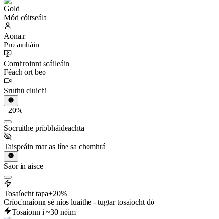
Mód cóitseála
Aonair
Pro amháin
Comhroinnt scáileáin
Féach ort beo
Sruthú cluichí
+20%
Socruithe príobháideachta
Taispeáin mar as líne sa chomhrá
Saor in aisce
Tosaíocht tapa
+20%
Críochnaíonn sé níos luaithe - tugtar tosaíocht dó
Tosaíonn i ~30 nóim