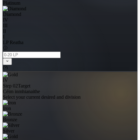
Platinum
Diamond
IV
III
II
I
LP Reatha
IV
Step 02
Target
Céim inmhianaithe
Select your current desired and division
Iron
Bronze
Silver