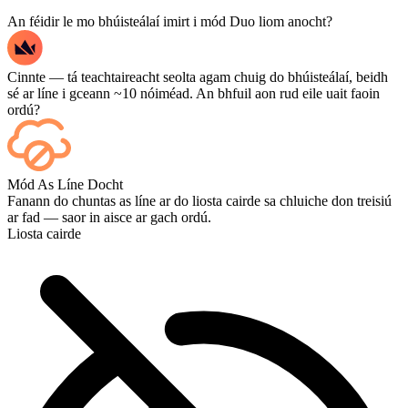
An féidir le mo bhúisteálaí imirt i mód Duo liom anocht?
Cinnte — tá teachtaireacht seolta agam chuig do bhúisteálaí, beidh
sé ar líne i gceann ~10 nóiméad. An bhfuil aon rud eile uait faoin
ordú?
Sea — taispeántar gach cluiche ar do dheais de réir mar a
Mód As Líne Docht
chríochnaíonn sé, agus más mian leat féachaint ar na cluichí iad féin,
Fanann do chuntas as líne ar do liosta cairde sa chluiche don treisiú
cuir Streaming leis ag an tseiceáil amach.
ar fad — saor in aisce ar gach ordú.
Liosta cairde