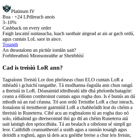
Platinum IV
Bua · +24 LP
díreach anois
3–10%
Cashback on every order
Faigh lascainí suntasacha, luach saothair airgead ar ais ar gach ordú,
agus cuntais LoL saor in aisce.
Tosaigh
An dteastaíonn an pictiúr iomlán uait?
Forbhreathnú Mionsonraithe ar Sheirbhísí
Cad is treisiú LoR ann?
Tagraíonn Treisiú Lor don phróiseas chun ELO cuntais LoR a
mhéadú i gcluichí rangaithe. Tá modhanna éagsúla ann chun rangú
a threisiú in LoR. Déanaimid idirdhealú idir dhá phríomhchatagóir:
ceann a éilíonn comhroinnt cuntais agus rogha duo. Is é bunús an dá
mhodh ná an rud céanna. Trí aon ordú Treisithe LoR a chur isteach,
fostaíonn tú treisitheoir gairmiúil LoR a chabhróidh leat do chéim a
threisiú in Runeterra. Cibé acu an roghnaíonn tú an rogha duo nó
solo, ráthaímid go dtreiseoimid thú go dtí an chéim Runeterra atá
uait laistigh den spriocdháta. Tá an bealach a oibríonn sé simplí go
leor. Caithfidh ceannaitheoirí a sraith agus a rannán tosaigh agus
deiridh a roghnú, agus tá deis acu gnéithe breise a chur leis freisin,