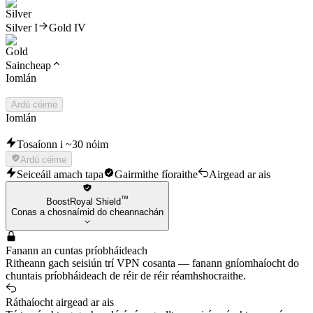
Silver I
Gold IV
Saincheap
Iomlán
Ardú céime
Iomlán
Tosaíonn i ~30 nóim
Ardú céime
Seiceáil amach tapa
Gairmithe fíoraithe
Airgead ar ais
™
BoostRoyal Shield
Conas a chosnaímid do cheannachán
Fanann an cuntas príobháideach
Ritheann gach seisiún trí VPN cosanta — fanann gníomhaíocht do
chuntais príobháideach de réir de réir réamhshocraithe.
Ráthaíocht airgead ar ais