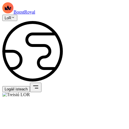
BoostRoyal
LoR
Logáil isteach