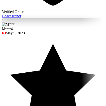
Verified Order
Coach
scanor
"
M***4
May 9, 2023