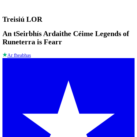
Treisiú LOR
An tSeirbhís Ardaithe Céime Legends of
Runeterra is Fearr
Ar fheabhas