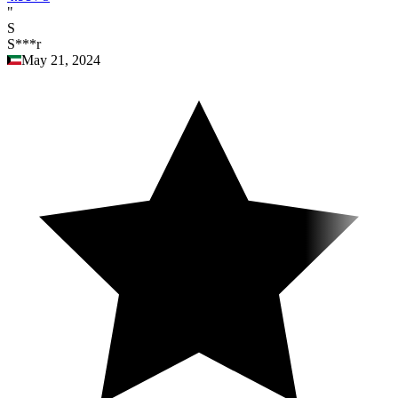
"
S
S***r
May 21, 2024