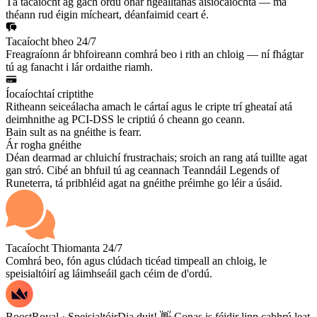
Tá tacaíocht ag gach ordú ónár ngealltanas aisíocaíochta — má
théann rud éigin mícheart, déanfaimid ceart é.
Tacaíocht bheo 24/7
Freagraíonn ár bhfoireann comhrá beo i rith an chloig — ní fhágtar
tú ag fanacht i lár ordaithe riamh.
Íocaíochtaí criptithe
Ritheann seiceálacha amach le cártaí agus le cripte trí gheataí atá
deimhnithe ag PCI-DSS le criptiú ó cheann go ceann.
Bain sult as na gnéithe is fearr.
Ár rogha gnéithe
Déan dearmad ar chluichí frustrachais; sroich an rang atá tuillte agat
gan stró. Cibé an bhfuil tú ag ceannach Teanndáil Legends of
Runeterra, tá pribhléid agat na gnéithe préimhe go léir a úsáid.
Tacaíocht Thiomanta 24/7
Comhrá beo, fón agus clúdach ticéad timpeall an chloig, le
speisialtóirí ag láimhseáil gach céim de d'ordú.
BoostRoyal · Speisialtóir
Dia duit! 👋 Conas is féidir linn cabhrú leat