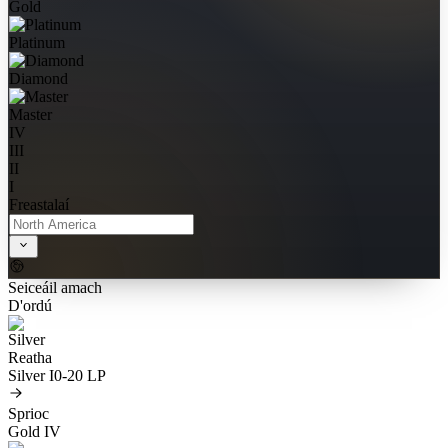
Gold
Platinum
Diamond
Master
IV
III
II
I
Freastalaí
Seiceáil amach
D'ordú
Reatha
Silver I
0-20 LP
Sprioc
Gold IV