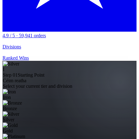
4.9 / 5 · 59,941 orders
Divisions
Ranked Wins
I
Step 01
Starting Point
Céim reatha
Select your current tier and division
Iron
Bronze
Silver
Gold