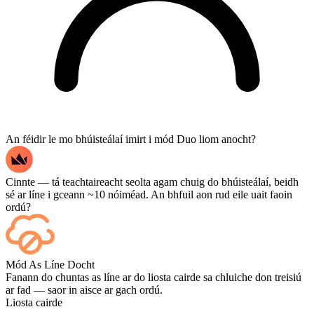
An féidir le mo bhúisteálaí imirt i mód Duo liom anocht?
Cinnte — tá teachtaireacht seolta agam chuig do bhúisteálaí, beidh
sé ar líne i gceann ~10 nóiméad. An bhfuil aon rud eile uait faoin
ordú?
Sea — taispeántar gach cluiche ar do dheais de réir mar a
Mód As Líne Docht
chríochnaíonn sé, agus más mian leat féachaint ar na cluichí iad féin,
Fanann do chuntas as líne ar do liosta cairde sa chluiche don treisiú
cuir Streaming leis ag an tseiceáil amach.
ar fad — saor in aisce ar gach ordú.
Liosta cairde