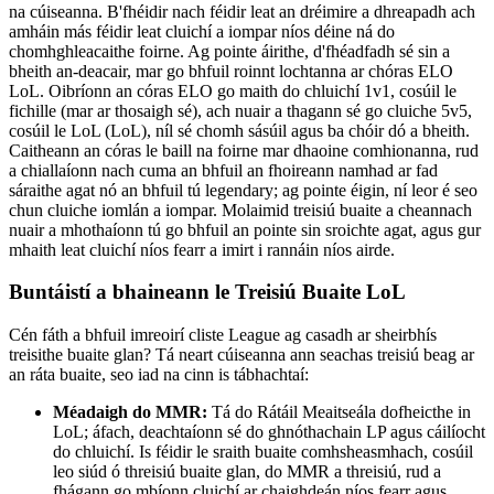
na cúiseanna. B'fhéidir nach féidir leat an dréimire a dhreapadh ach
amháin más féidir leat cluichí a iompar níos déine ná do
chomhghleacaithe foirne. Ag pointe áirithe, d'fhéadfadh sé sin a
bheith an-deacair, mar go bhfuil roinnt lochtanna ar chóras ELO
LoL. Oibríonn an córas ELO go maith do chluichí 1v1, cosúil le
fichille (mar ar thosaigh sé), ach nuair a thagann sé go cluiche 5v5,
cosúil le LoL (LoL), níl sé chomh sásúil agus ba chóir dó a bheith.
Caitheann an córas le baill na foirne mar dhaoine comhionanna, rud
a chiallaíonn nach cuma an bhfuil an fhoireann namhad ar fad
sáraithe agat nó an bhfuil tú legendary; ag pointe éigin, ní leor é seo
chun cluiche iomlán a iompar. Molaimid treisiú buaite a cheannach
nuair a mhothaíonn tú go bhfuil an pointe sin sroichte agat, agus gur
mhaith leat cluichí níos fearr a imirt i rannáin níos airde.
Buntáistí a bhaineann le Treisiú Buaite LoL
Cén fáth a bhfuil imreoirí cliste League ag casadh ar sheirbhís
treisithe buaite glan? Tá neart cúiseanna ann seachas treisiú beag ar
an ráta buaite, seo iad na cinn is tábhachtaí:
Méadaigh do MMR:
Tá do Rátáil Meaitseála dofheicthe in
LoL; áfach, deachtaíonn sé do ghnóthachain LP agus cáilíocht
do chluichí. Is féidir le sraith buaite comhsheasmhach, cosúil
leo siúd ó threisiú buaite glan, do MMR a threisiú, rud a
fhágann go mbíonn cluichí ar chaighdeán níos fearr agus