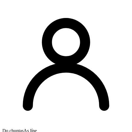
Do chuntas
As líne