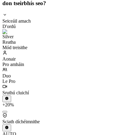
don tseirbhís seo?
Seiceáil amach
D'ordú
Reatha
Mód treisithe
Aonair
Pro amháin
Duo
Le Pro
Sruthú cluichí
+20%
Sciath díchéimnithe
AUTO