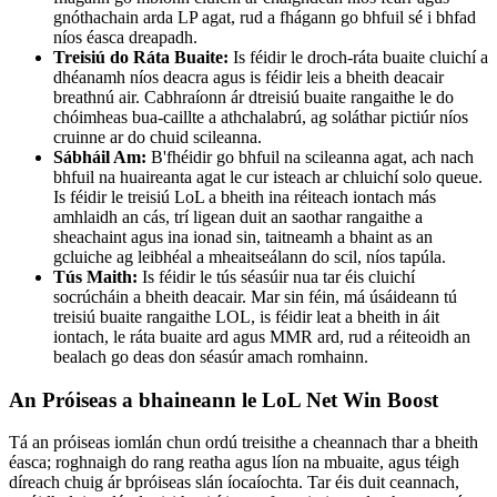
gnóthachain arda LP agat, rud a fhágann go bhfuil sé i bhfad
níos éasca dreapadh.
Treisiú do Ráta Buaite:
Is féidir le droch-ráta buaite cluichí a
dhéanamh níos deacra agus is féidir leis a bheith deacair
breathnú air. Cabhraíonn ár dtreisiú buaite rangaithe le do
chóimheas bua-caillte a athchalabrú, ag soláthar pictiúr níos
cruinne ar do chuid scileanna.
Sábháil Am:
B'fhéidir go bhfuil na scileanna agat, ach nach
bhfuil na huaireanta agat le cur isteach ar chluichí solo queue.
Is féidir le treisiú LoL a bheith ina réiteach iontach más
amhlaidh an cás, trí ligean duit an saothar rangaithe a
sheachaint agus ina ionad sin, taitneamh a bhaint as an
gcluiche ag leibhéal a mheaitseálann do scil, níos tapúla.
Tús Maith:
Is féidir le tús séasúir nua tar éis cluichí
socrúcháin a bheith deacair. Mar sin féin, má úsáideann tú
treisiú buaite rangaithe LOL, is féidir leat a bheith in áit
iontach, le ráta buaite ard agus MMR ard, rud a réiteoidh an
bealach go deas don séasúr amach romhainn.
An Próiseas a bhaineann le LoL Net Win Boost
Tá an próiseas iomlán chun ordú treisithe a cheannach thar a bheith
éasca; roghnaigh do rang reatha agus líon na mbuaite, agus téigh
díreach chuig ár bpróiseas slán íocaíochta. Tar éis duit ceannach,