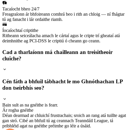
Tacaíocht bheo 24/7
Freagraíonn ár bhfoireann comhrá beo i rith an chloig — ní fhágtar
tú ag fanacht i lár ordaithe riamh.
Íocaíochtaí criptithe
Ritheann seiceálacha amach le cártaí agus le cripte trí gheataí atá
deimhnithe ag PCI-DSS le criptiú ó cheann go ceann.
Cad a tharlaíonn má chailleann an treisitheoir
cluiche?
Cén fáth a bhfuil tábhacht le mo Ghnóthachan LP
don tseirbhís seo?
Bain sult as na gnéithe is fearr.
Ár rogha gnéithe
Déan dearmad ar chluichí frustrachais; sroich an rang atá tuillte agat
gan stró. Cibé an bhfuil tú ag ceannach Teanndáil League, tá
pribhléid agat na gnéithe préimhe go léir a úsáid.