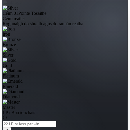
Céim 01
Pointe Tosaithe
Céim reatha
Roghnaigh do shraith agus do rannán reatha
Iron
Bronze
Silver
Gold
Platinum
Emerald
Diamond
Master
LP / Bua ionchais