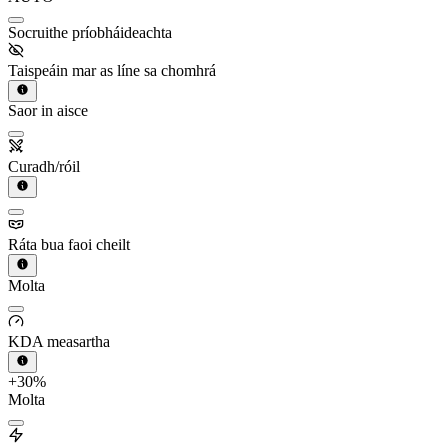
Socruithe príobháideachta
Taispeáin mar as líne sa chomhrá
Saor in aisce
Curadh/róil
Ráta bua faoi cheilt
Molta
KDA measartha
+30%
Molta