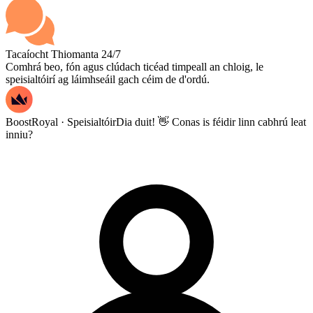
Tacaíocht Thiomanta 24/7
Comhrá beo, fón agus clúdach ticéad timpeall an chloig, le
speisialtóirí ag láimhseáil gach céim de d'ordú.
BoostRoyal · Speisialtóir
Dia duit! 👋 Conas is féidir linn cabhrú leat
inniu?