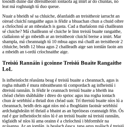
tosóidh duine dár dtreisitheoirí iontaofa ag imirt ar do chuntas, nó
leat má roghnaigh tú duo queue.
Nuair a bheidh sé sa chluiche, déanfaidh an treisitheoir iarracht an
oiread cluichí rangaithe agus is féidir a bhuachan chun a chuid oibre
a chríochnú ar an mbealach is gasta. Cad a tharlaíonn má chailleann
sé cluiche? Má chailleann sé cluiche le linn treisiú buaite rangaithe,
ciallaíonn sé go mbeidh ar an treisitheoir cluichí breise a imirt. Mar
shampla, má cheannaigh tú 10 mbua agus má chaill an treisitheoir 2
chluiche, beidh 12 bhua agus 2 chailleadh aige san iomlán faoin am
a mbeidh an t-ordú críochnaithe aige.
Treisiú Rannáin i gcoinne Treisiú Buaite Rangaithe
LoL
Is infheistíocht réasúnta beag é treisiú buaite a cheannach, agus is
rogha mhaith é mura mbraitheann tú compordach ag infheistiú i
dtreisiú rannáin. Is féidir le ceannach treisiú buaite a bheith ina
chéad chéim shábháilte i dtreo do sprioc agus ina rogha iontach
chun ár seirbhísí a thriail don chéad uair. Trí threisiú buaite níos lú a
cheannach, beidh deis agat níos mó a fhoghlaim faoinár seirbhísí
ardchaighdeáin trí thriail a bhaint as an bpróiseas ceannaigh féin. Ós
rud é gur infheistíocht níos lú é an treisiú buaite ná treisiú rannáin,
tógfaidh sé níos lú ama orainn é a chríochnú i bhformhór na
gcásanna. Ar an iomlán, is bealach éasca, tapa agus nuálach é treisiú