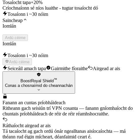
Tosaíocht tapa
+20%
Críochnaíonn sé níos luaithe - tugtar tosaíocht dó
Tosaíonn i ~30 nóim
Saincheap
Iomlán
Ardú céime
Iomlán
Tosaíonn i ~30 nóim
Ardú céime
Seiceáil amach tapa
Gairmithe fíoraithe
Airgead ar ais
™
BoostRoyal Shield
Conas a chosnaímid do cheannachán
Fanann an cuntas príobháideach
Ritheann gach seisiún trí VPN cosanta — fanann gníomhaíocht do
chuntais príobháideach de réir de réir réamhshocraithe.
Ráthaíocht airgead ar ais
Tá tacaíocht ag gach ordú ónár ngealltanas aisíocaíochta — má
théann rud éigin mícheart, déanfaimid ceart é.