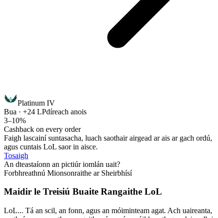
Platinum IV
Bua · +24 LP
díreach anois
3–10%
Cashback on every order
Faigh lascainí suntasacha, luach saothair airgead ar ais ar gach ordú,
agus cuntais LoL saor in aisce.
Tosaigh
An dteastaíonn an pictiúr iomlán uait?
Forbhreathnú Mionsonraithe ar Sheirbhísí
Maidir le Treisiú Buaite Rangaithe LoL
LoL... Tá an scil, an fonn, agus an móiminteam agat. Ach uaireanta,