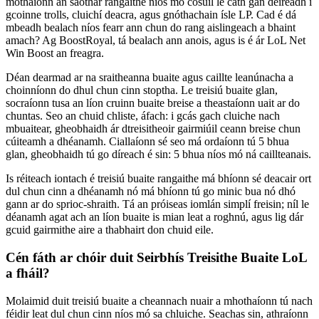
mothaíonn an saothar rangaithe níos mó cosúil le cath gan deireadh i
gcoinne trolls, cluichí deacra, agus gnóthachain ísle LP. Cad é dá
mbeadh bealach níos fearr ann chun do rang aislingeach a bhaint
amach? Ag BoostRoyal, tá bealach ann anois, agus is é ár LoL Net
Win Boost an freagra.
Déan dearmad ar na sraitheanna buaite agus caillte leanúnacha a
choinníonn do dhul chun cinn stoptha. Le treisiú buaite glan,
socraíonn tusa an líon cruinn buaite breise a theastaíonn uait ar do
chuntas. Seo an chuid chliste, áfach: i gcás gach cluiche nach
mbuaitear, gheobhaidh ár dtreisitheoir gairmiúil ceann breise chun
cúiteamh a dhéanamh. Ciallaíonn sé seo má ordaíonn tú 5 bhua
glan, gheobhaidh tú go díreach é sin: 5 bhua níos mó ná caillteanais.
Is réiteach iontach é treisiú buaite rangaithe má bhíonn sé deacair ort
dul chun cinn a dhéanamh nó má bhíonn tú go minic bua nó dhó
gann ar do sprioc-shraith. Tá an próiseas iomlán simplí freisin; níl le
déanamh agat ach an líon buaite is mian leat a roghnú, agus lig dár
gcuid gairmithe aire a thabhairt don chuid eile.
Cén fáth ar chóir duit Seirbhís Treisithe Buaite LoL
a fháil?
Molaimid duit treisiú buaite a cheannach nuair a mhothaíonn tú nach
féidir leat dul chun cinn níos mó sa chluiche. Seachas sin, athraíonn