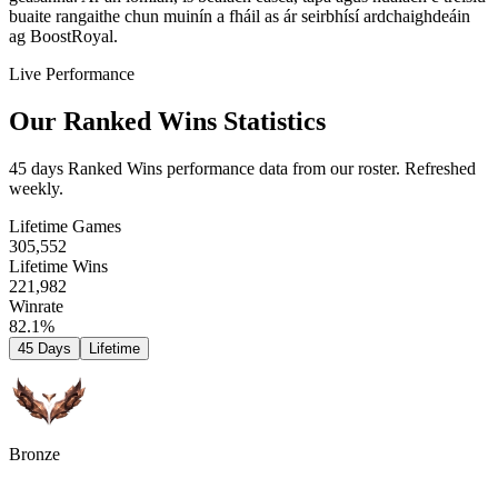
buaite rangaithe chun muinín a fháil as ár seirbhísí ardchaighdeáin
ag BoostRoyal.
Live Performance
Our Ranked Wins Statistics
45 days Ranked Wins performance data from our roster. Refreshed
weekly.
Lifetime Games
305,552
Lifetime Wins
221,982
Winrate
82.1%
45 Days
Lifetime
Bronze