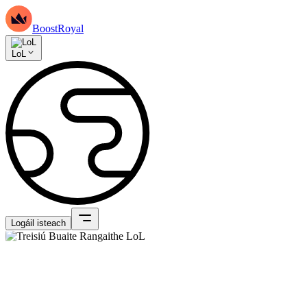
BoostRoyal
LoL
Logáil isteach