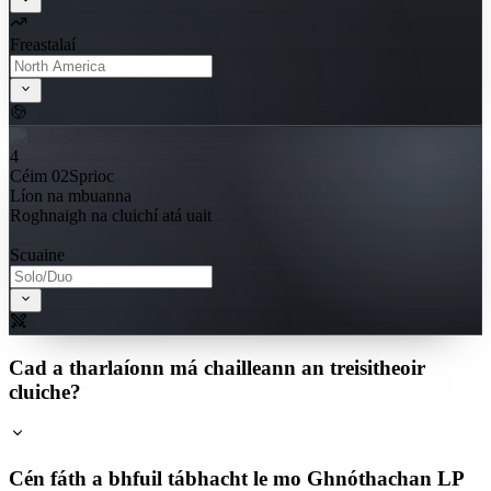
Freastalaí
4
Céim 02
Sprioc
Líon na mbuanna
Roghnaigh na cluichí atá uait
Scuaine
Cad a tharlaíonn má chailleann an treisitheoir
cluiche?
Cén fáth a bhfuil tábhacht le mo Ghnóthachan LP