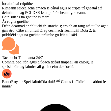
Íocaíochtaí criptithe
Ritheann seiceálacha amach le cártaí agus le cripte trí gheataí atá
deimhnithe ag PCI-DSS le criptiú ó cheann go ceann.
Bain sult as na gnéithe is fearr.
Ár rogha gnéithe
Déan dearmad ar chluichí frustrachais; sroich an rang atá tuillte agat
gan stró. Cibé an bhfuil tú ag ceannach Teanndáil Dota 2, tá
pribhléid agat na gnéithe préimhe go léir a úsáid.
Tacaíocht Thiomanta 24/7
Comhrá beo, fón agus clúdach ticéad timpeall an chloig, le
speisialtóirí ag láimhseáil gach céim de d'ordú.
BoostRoyal · Speisialtóir
Dia duit! 👋 Conas is féidir linn cabhrú leat
inniu?