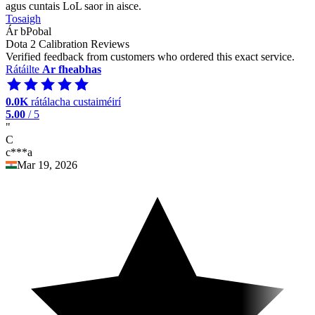
agus cuntais LoL saor in aisce.
Tosaigh
Ár bPobal
Dota 2 Calibration Reviews
Verified feedback from customers who ordered this exact service.
Rátáilte
Ar fheabhas
0.0K
rátálacha custaiméirí
5.00
/ 5
"
C
c***a
Mar 19, 2026