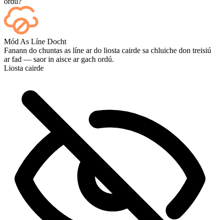
ordú?
Sea — taispeántar gach cluiche ar do dheais de réir mar a
Mód As Líne Docht
chríochnaíonn sé, agus más mian leat féachaint ar na cluichí iad féin,
Fanann do chuntas as líne ar do liosta cairde sa chluiche don treisiú
cuir Streaming leis ag an tseiceáil amach.
ar fad — saor in aisce ar gach ordú.
Liosta cairde