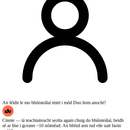
An féidir le mo bhúisteálaí imirt i mód Duo liom anocht?
Cinnte — tá teachtaireacht seolta agam chuig do bhúisteálaí, beidh
sé ar líne i gceann ~10 nóiméad. An bhfuil aon rud eile uait faoin