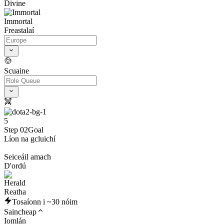
Divine
Immortal
Freastalaí
Scuaine
5
Step 02
Goal
Líon na gcluichí
Seiceáil amach
D'ordú
Reatha
Tosaíonn i ~30 nóim
Saincheap
Iomlán