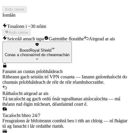
Ardú céime
Iomlán
Tosaíonn i ~30 nóim
Ardú céime
Seiceáil amach tapa
Gairmithe fíoraithe
Airgead ar ais
™
BoostRoyal Shield
Conas a chosnaímid do cheannachán
Fanann an cuntas príobháideach
Ritheann gach seisiún trí VPN cosanta — fanann gníomhaíocht do
chuntais príobháideach de réir de réir réamhshocraithe.
Ráthaíocht airgead ar ais
Tá tacaíocht ag gach ordú ónár ngealltanas aisíocaíochta — má
théann rud éigin mícheart, déanfaimid ceart é.
Tacaíocht bheo 24/7
Freagraíonn ár bhfoireann comhrá beo i rith an chloig — ní fhágtar
tú ag fanacht i lár ordaithe riamh.