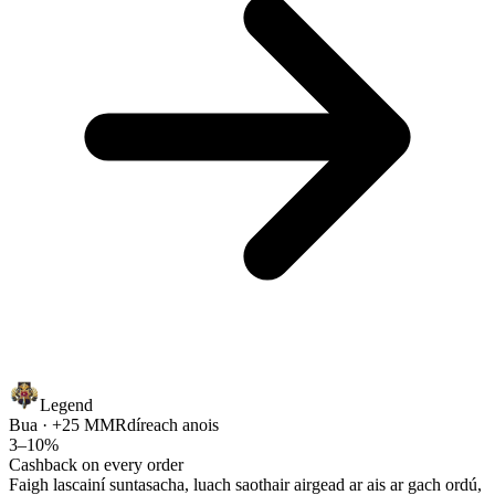
Legend
Bua · +25 MMR
díreach anois
3–10%
Cashback on every order
Faigh lascainí suntasacha, luach saothair airgead ar ais ar gach ordú,