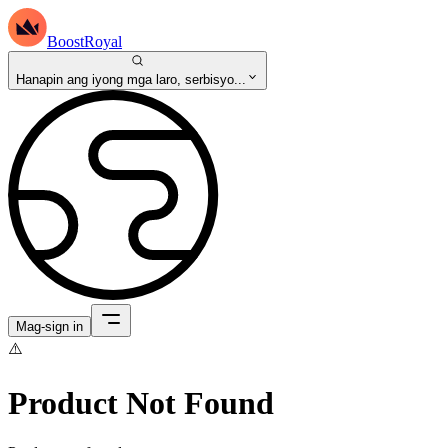
BoostRoyal
Hanapin ang iyong mga laro, serbisyo...
Mag-sign in
⚠️
Product Not Found