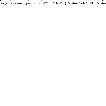
ssage\":\"Game type not found\"}", "data": { "statusCode": 403, "sta