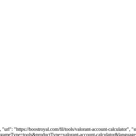
 "url": "https://boostroyal.com/fil/tools/valorant-account-calculator
-data?gameType=tools&productType=valorant-account-calculator&language