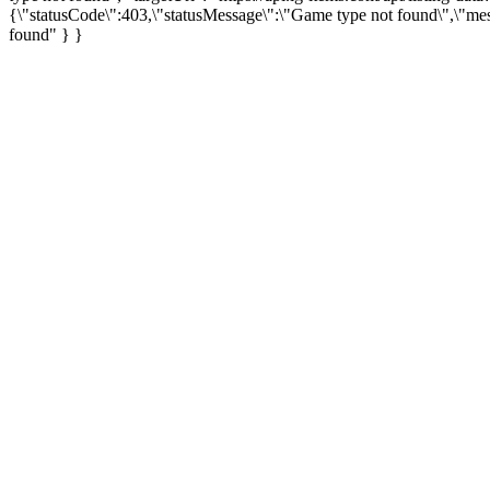
{\"statusCode\":403,\"statusMessage\":\"Game type not found\",\"me
found" } }