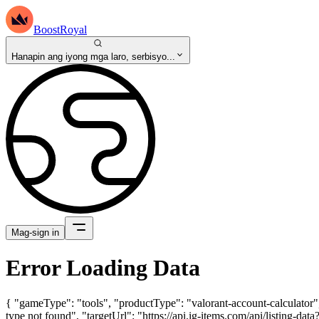
BoostRoyal
Hanapin ang iyong mga laro, serbisyo...
Mag-sign in
Error Loading Data
{ "gameType": "tools", "productType": "valorant-account-calculator",
type not found", "targetUrl": "https://api.ig-items.com/api/listing