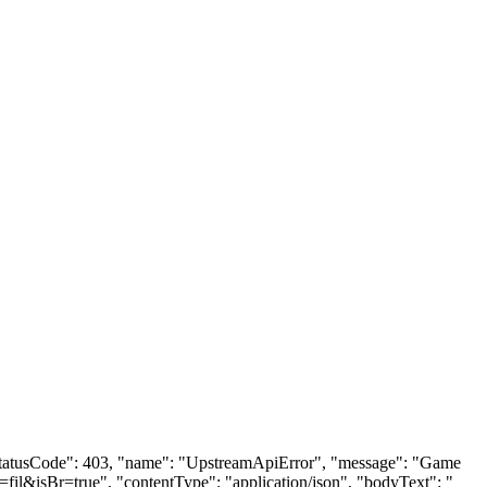
", "statusCode": 403, "name": "UpstreamApiError", "message": "Game
=fil&isBr=true", "contentType": "application/json", "bodyText": "