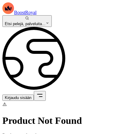
BoostRoyal
Etsi pelejä, palveluita...
Kirjaudu sisään
⚠️
Product Not Found