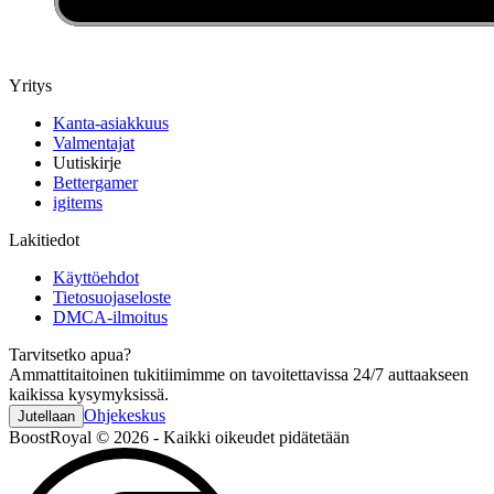
Yritys
Kanta-asiakkuus
Valmentajat
Uutiskirje
Bettergamer
igitems
Lakitiedot
Käyttöehdot
Tietosuojaseloste
DMCA-ilmoitus
Tarvitsetko apua?
Ammattitaitoinen tukitiimimme on tavoitettavissa 24/7 auttaakseen
kaikissa kysymyksissä.
Ohjekeskus
Jutellaan
BoostRoyal © 2026 - Kaikki oikeudet pidätetään