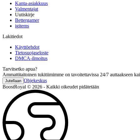
Kanta-asiakkuus
Valmentajat
Uutiskirje
Bettergamer
igitems
Lakitiedot
Käyttöehdot
Tietosuojaseloste
DMCA-ilmoitus
Tarvitsetko apua?
Ammattitaitoinen tukitiimimme on tavoitettavissa 24/7 auttaakseen ka
Ohjekeskus
Jutellaan
BoostRoyal © 2026 - Kaikki oikeudet pidätetään